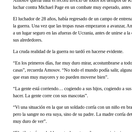
Amosov quería batir el récord invicto de todos los tiempos d
luchar contra Michael Page en un combate muy esperado, antes de
El luchador de 28 años, había regresado de un campo de entren
la guerra. Una vez que las tropas rusas empezaron a avanzar, Am
a un lugar seguro en las afueras de Ucrania, antes de unirse a la d
sus alrededores.
La cruda realidad de la guerra no tardó en hacerse evidente.
“En los primeros días, fue muy duro mirar, acostumbrarse a todo
casas”, recuerda Amosov. “No todo el mundo podía salir, algunas
que eran muy mayores y no pueden moverse bien”.
“La gente está corriendo… cogiendo a sus hijos, cogiendo a sus
hacer. La gente corre con sus mascotas”.
“Vi una situación en la que un soldado corría con un niño en bra
pero la sangre no era suya, sino de su padre. La madre corría detr
muy duro de ver”.