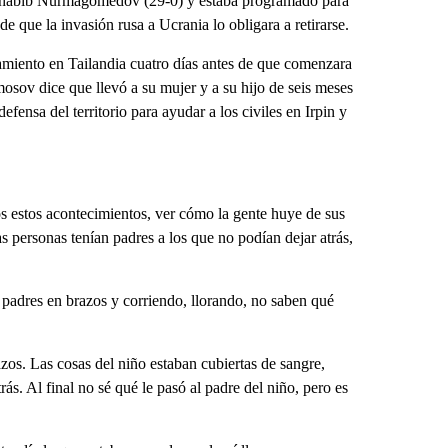
e Khabib Nurmagomedov (29-0) y estaba programado para
 que la invasión rusa a Ucrania lo obligara a retirarse.
amiento en Tailandia cuatro días antes de que comenzara
osov dice que llevó a su mujer y a su hijo de seis meses
efensa del territorio para ayudar a los civiles en Irpin y
s estos acontecimientos, ver cómo la gente huye de sus
 personas tenían padres a los que no podían dejar atrás,
 padres en brazos y corriendo, llorando, no saben qué
zos. Las cosas del niño estaban cubiertas de sangre,
ás. Al final no sé qué le pasó al padre del niño, pero es