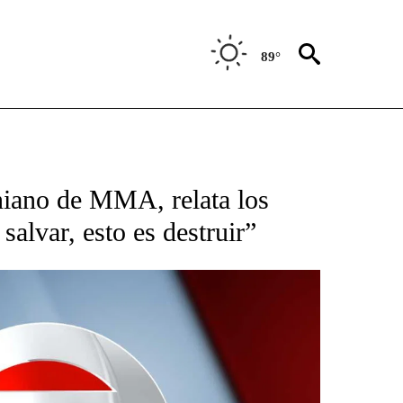
89°
TIFICATIONS ABOUT NEW PAGES ON "CNN - SPANISH".
iano de MMA, relata los
salvar, esto es destruir”