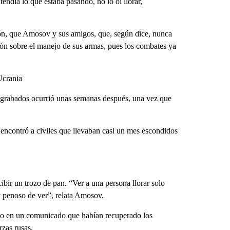
tendía lo que estaba pasando, no lo oí llorar,
asión, que Amosov y sus amigos, que, según dice, nunca
n sobre el manejo de sus armas, pues los combates ya
Ucrania
grabados ocurrió unas semanas después, una vez que
 encontró a civiles que llevaban casi un mes escondidos
bir un trozo de pan. “Ver a una persona llorar solo
 penoso de ver”, relata Amosov.
ijo en un comunicado que habían recuperado los
rzas rusas.