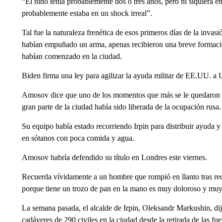
“El niño tenía probablemente dos o tres años, pero ni siquiera en
probablemente estaba en un shock irreal”.
Tal fue la naturaleza frenética de esos primeros días de la inv
habían empuñado un arma, apenas recibieron una breve formació
habían comenzado en la ciudad.
Biden firma una ley para agilizar la ayuda militar de EE.UU. a 
Amosov dice que uno de los momentos que más se le quedaron 
gran parte de la ciudad había sido liberada de la ocupación rusa.
Su equipo había estado recorriendo Irpin para distribuir ayuda y
en sótanos con poca comida y agua.
Amosov habría defendido su título en Londres este viernes.
Recuerda vívidamente a un hombre que rompió en llanto tras reci
porque tiene un trozo de pan en la mano es muy doloroso y muy
La semana pasada, el alcalde de Irpin, Oleksandr Markushin, d
cadáveres de 290 civiles en la ciudad desde la retirada de las fue