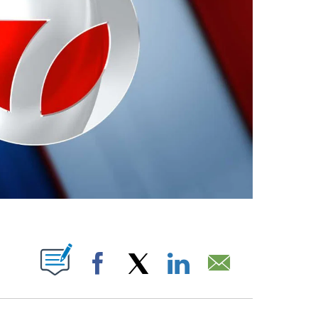
ABOUT NEW PAGES ON "".
Facebook
X
LinkedIn
Email