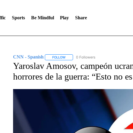
fic
Sports
Be Mindful
Play
Share
CNN - Spanish
0 Followers
FOLLOW
FOLLOW "CNN - SPANISH" TO RECEIVE NO
Yaroslav Amosov, campeón ucran
horrores de la guerra: “Esto no es 