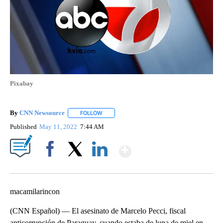
Pixabay
By
CNN Newsource
FOLLOW
FOLLOW "" TO RECEIVE NOTIFICATIONS ABOU
Published
May 11, 2022
7:44 AM
Show More
Facebook
X
LinkedIn
macamilarincon
(CNN Español) –– El asesinato de Marcelo Pecci, fiscal
anticorrupción de Paraguay, cuando estaba de luna de miel en