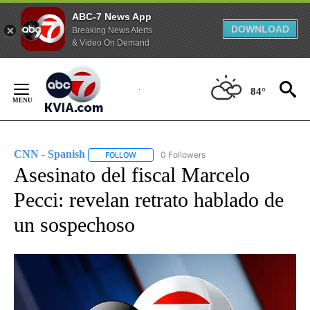
ABC-7 News App
DOWNLOAD
Breaking News Alerts
& Video On Demand
Skip
to
84°
Content
CNN - Spanish
0 Followers
FOLLOW
FOLLOW "CNN - SPANISH" TO RECEIVE NOTIFI
Asesinato del fiscal Marcelo
Pecci: revelan retrato hablado de
un sospechoso