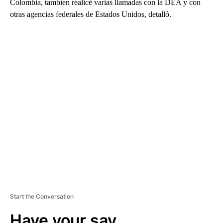
Colombia, también realicé varias llamadas con la DEA y con
otras agencias federales de Estados Unidos, detalló.
A
D
V
E
R
TI
S
E
M
E
N
T
Start the Conversation
Have your say.