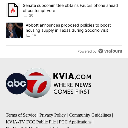
The following is a list of the most commented articles in the last 7
A trending article titled "Senate subcommittee obtains Fauci’s 
Senate subcommittee obtains Fauci’s phone ahead
of contempt vote
20
A trending article titled "Abbott announces proposed policies to 
Abbott announces proposed policies to boost
housing supply in Texas during Socorro visit
14
Powered by
Terms of Service
|
Privacy Policy
|
Community Guidelines
|
KVIA-TV FCC Public File
|
FCC Applications
|