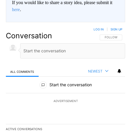
If you would like to share a story idea, please submit it
here
.
LOG IN
|
SIGN UP
Conversation
FOLLOW THIS CO
FOLLOW
NEWEST
ALL COMMENTS
All Comments
Start the conversation
ADVERTISEMENT
ACTIVE CONVERSATIONS