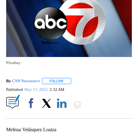
Pixabay
By
CNN Newsource
FOLLOW
FOLLOW "" TO RECEIVE NOTIFICATIONS ABOU
Published
May 11, 2022
2:32 AM
Show More
Facebook
X
LinkedIn
Melissa Velásquez Loaiza