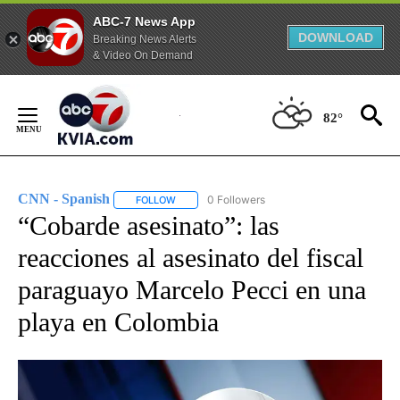
ABC-7 News App
DOWNLOAD
Breaking News Alerts
& Video On Demand
Skip
to
82°
Content
CNN - Spanish
0 Followers
FOLLOW
FOLLOW "CNN - SPANISH" TO RECEIVE NOTIFI
“Cobarde asesinato”: las
reacciones al asesinato del fiscal
paraguayo Marcelo Pecci en una
playa en Colombia