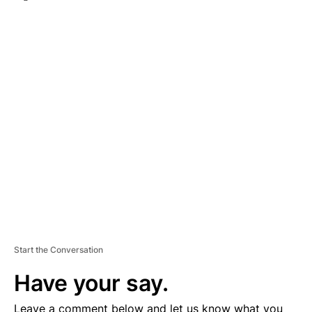
A
D
V
E
R
TI
S
E
M
E
N
T
Start the Conversation
Have your say.
Leave a comment below and let us know what you