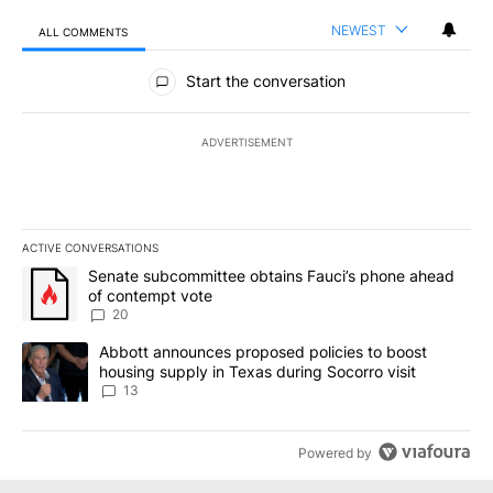
NEWEST
ALL COMMENTS
All Comments
Start the conversation
ADVERTISEMENT
ACTIVE CONVERSATIONS
The following is a list of the most commented articles in the last 7
A trending article titled "Senate subcommittee obtains Fauci’s 
Senate subcommittee obtains Fauci’s phone ahead
of contempt vote
20
A trending article titled "Abbott announces proposed policies to 
Abbott announces proposed policies to boost
housing supply in Texas during Socorro visit
13
Powered by