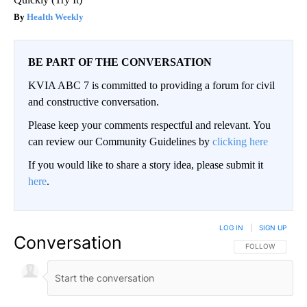
Health Weekly
BE PART OF THE CONVERSATION
KVIA ABC 7 is committed to providing a forum for civil
and constructive conversation.
Please keep your comments respectful and relevant. You
can review our Community Guidelines by
clicking here
If you would like to share a story idea, please submit it
here
.
LOG IN
|
SIGN UP
Conversation
FOLLOW THIS CO
FOLLOW