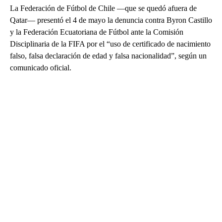
La Federación de Fútbol de Chile —que se quedó afuera de
Qatar— presentó el 4 de mayo la denuncia contra Byron Castillo
y la Federación Ecuatoriana de Fútbol ante la Comisión
Disciplinaria de la FIFA por el “uso de certificado de nacimiento
falso, falsa declaración de edad y falsa nacionalidad”, según un
comunicado oficial.
A
D
V
E
R
TI
S
E
M
E
N
T