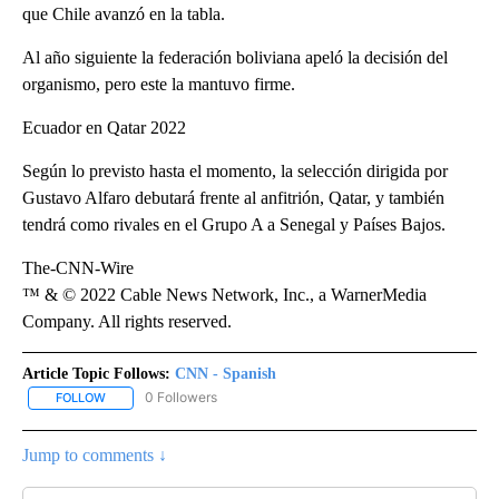
que Chile avanzó en la tabla.
Al año siguiente la federación boliviana apeló la decisión del
organismo, pero este la mantuvo firme.
Ecuador en Qatar 2022
Según lo previsto hasta el momento, la selección dirigida por
Gustavo Alfaro debutará frente al anfitrión, Qatar, y también
tendrá como rivales en el Grupo A a Senegal y Países Bajos.
The-CNN-Wire
™ & © 2022 Cable News Network, Inc., a WarnerMedia
Company. All rights reserved.
Article Topic Follows:
CNN - Spanish
0 Followers
FOLLOW
FOLLOW "CNN - SPANISH" TO RECEIVE NOTIFICATIONS ABOUT NE
Jump to comments ↓