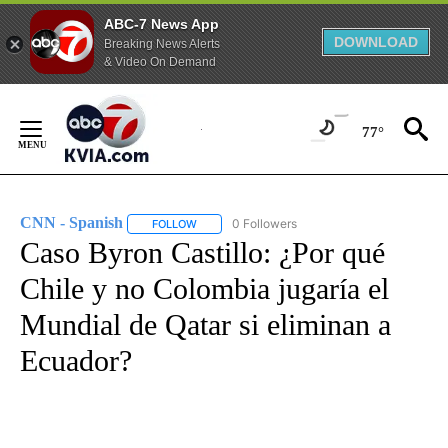
ABC-7 News App
DOWNLOAD
Breaking News Alerts
& Video On Demand
Skip
to
77°
Content
CNN - Spanish
0 Followers
FOLLOW
FOLLOW "CNN - SPANISH" TO RECEIVE NOTIFI
Caso Byron Castillo: ¿Por qué
Chile y no Colombia jugaría el
Mundial de Qatar si eliminan a
Ecuador?