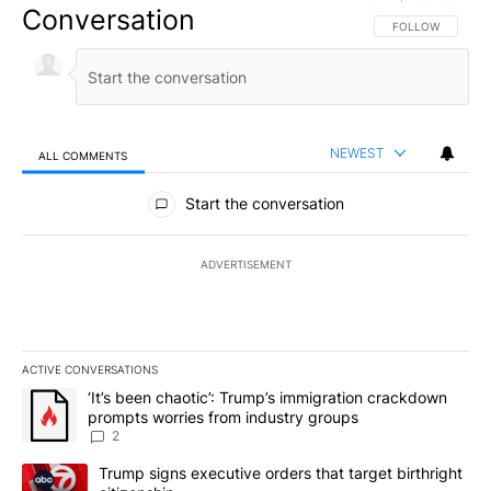
Conversation
FOLLOW THIS CO
FOLLOW
NEWEST
ALL COMMENTS
All Comments
Start the conversation
ADVERTISEMENT
ACTIVE CONVERSATIONS
The following is a list of the most commented articles in the last 7
A trending article titled "‘It’s been chaotic’: Trump’s immigrati
‘It’s been chaotic’: Trump’s immigration crackdown
prompts worries from industry groups
2
A trending article titled "Trump signs executive orders that targe
Trump signs executive orders that target birthright