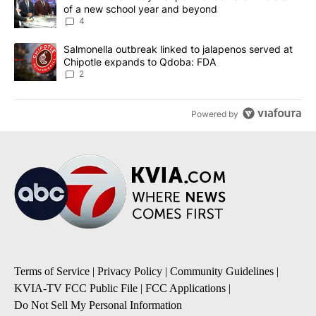
of a new school year and beyond
4
A trending article titled "Salmonella outbreak linked to jalapen
Salmonella outbreak linked to jalapenos served at
Chipotle expands to Qdoba: FDA
2
Powered by
Terms of Service
|
Privacy Policy
|
Community Guidelines
|
KVIA-TV FCC Public File
|
FCC Applications
|
Do Not Sell My Personal Information