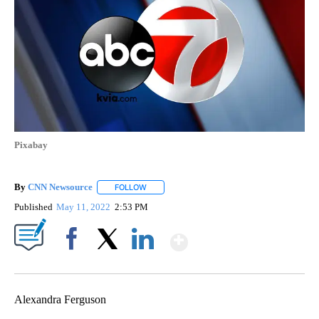
Pixabay
By
CNN Newsource
FOLLOW
FOLLOW "" TO RECEIVE NOTIFICATIONS ABOU
Published
May 11, 2022
2:53 PM
Show More
Facebook
X
LinkedIn
Alexandra Ferguson