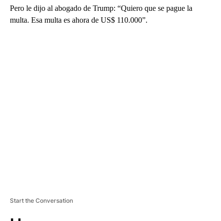
Pero le dijo al abogado de Trump: “Quiero que se pague la
multa. Esa multa es ahora de US$ 110.000”.
A
D
V
E
R
TI
S
E
M
E
N
T
Start the Conversation