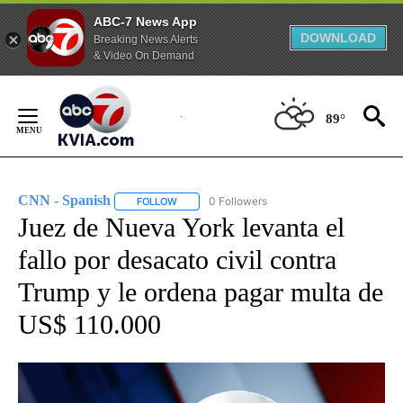
ABC-7 News App
DOWNLOAD
Breaking News Alerts
& Video On Demand
Skip
to
89°
Content
CNN - Spanish
0 Followers
FOLLOW
FOLLOW "CNN - SPANISH" TO RECEIVE NOTIFI
Juez de Nueva York levanta el
fallo por desacato civil contra
Trump y le ordena pagar multa de
US$ 110.000