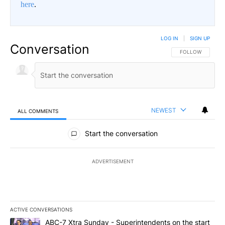
here
.
LOG IN
|
SIGN UP
Conversation
FOLLOW THIS CO
FOLLOW
NEWEST
ALL COMMENTS
All Comments
Start the conversation
ADVERTISEMENT
ACTIVE CONVERSATIONS
The following is a list of the most commented articles in the last 7
A trending article titled "ABC-7 Xtra Sunday - Superintendents o
ABC-7 Xtra Sunday - Superintendents on the start