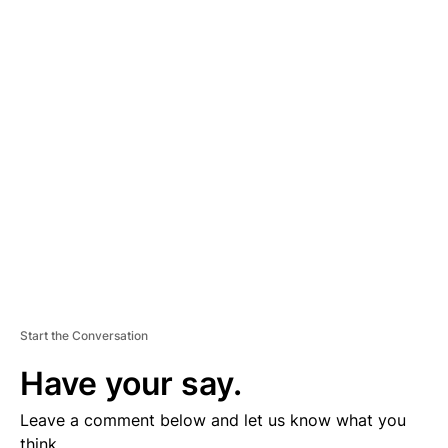
A
D
V
E
R
TI
S
E
M
E
N
T
Start the Conversation
Have your say.
Leave a comment below and let us know what you
think.