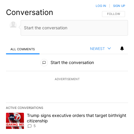
LOG IN
|
SIGN UP
Conversation
FOLLOW THIS CO
FOLLOW
NEWEST
ALL COMMENTS
All Comments
Start the conversation
ADVERTISEMENT
ACTIVE CONVERSATIONS
The following is a list of the most commented articles in the last 7
A trending article titled "Trump signs executive orders that targe
Trump signs executive orders that target birthright
citizenship
5