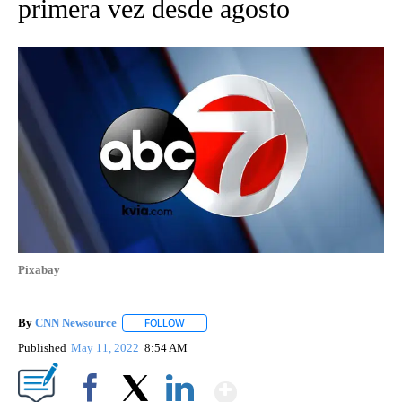
primera vez desde agosto
Pixabay
By
CNN Newsource
FOLLOW
FOLLOW "" TO RECEIVE NOTIFICATIONS ABOU
Published
May 11, 2022
8:54 AM
Show More