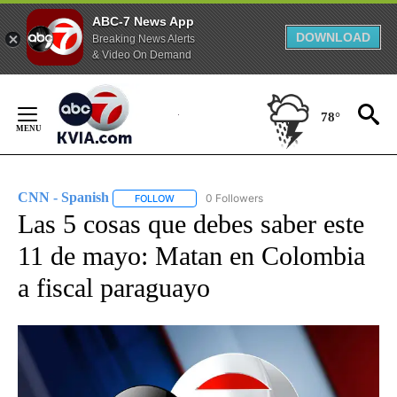
ABC-7 News App
DOWNLOAD
Breaking News Alerts
& Video On Demand
Skip
to
78°
Content
CNN - Spanish
0 Followers
FOLLOW
FOLLOW "CNN - SPANISH" TO RECEIVE NOTIFI
Las 5 cosas que debes saber este
11 de mayo: Matan en Colombia
a fiscal paraguayo