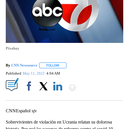
Pixabay
By
CNN Newsource
FOLLOW
FOLLOW "" TO RECEIVE NOTIFICATIONS ABOU
Published
May 11, 2022
4:04 AM
Show More
Facebook
X
LinkedIn
CNNEspañol sjv
Sobrevivientes de violación en Ucrania relatan su dolorosa
historia. Por qué las vacunas de refuerzo contra el covid-19