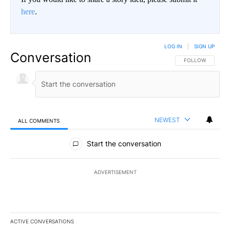
here
.
LOG IN
|
SIGN UP
Conversation
FOLLOW THIS CO
FOLLOW
NEWEST
ALL COMMENTS
All Comments
Start the conversation
ADVERTISEMENT
ACTIVE CONVERSATIONS
The following is a list of the most commented articles in the last 7