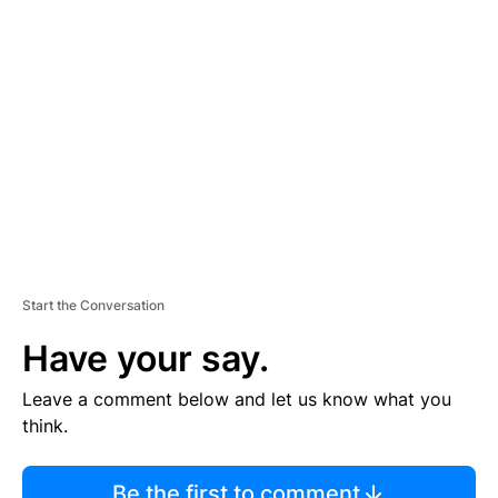
TI
S
E
M
E
N
T
Start the Conversation
Have your say.
Leave a comment below and let us know what you
think.
Be the first to comment