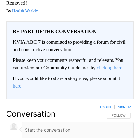
Removed!
Health Weekly
BE PART OF THE CONVERSATION
KVIA ABC 7 is committed to providing a forum for civil
and constructive conversation.
Please keep your comments respectful and relevant. You
can review our Community Guidelines by
clicking here
If you would like to share a story idea, please submit it
here
.
LOG IN
|
SIGN UP
Conversation
FOLLOW THIS CO
FOLLOW