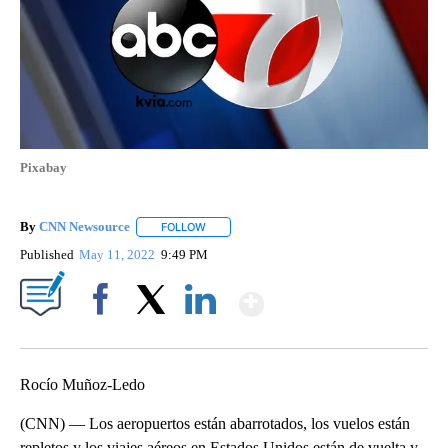
Pixabay
By
CNN Newsource
FOLLOW
FOLLOW "" TO RECEIVE NOTIFICATIONS ABOU
Published
May 11, 2022
9:49 PM
Show More
Facebook
X
LinkedIn
Rocío Muñoz-Ledo
(CNN) — Los aeropuertos están abarrotados, los vuelos están
repletos y los viajes aéreos en Estados Unidos están de vuelta y