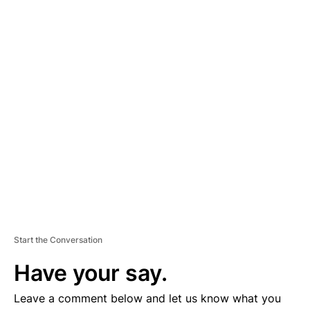
A
D
V
E
R
TI
S
E
M
E
N
T
Start the Conversation
Have your say.
Leave a comment below and let us know what you