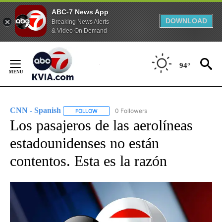
ABC-7 News App
DOWNLOAD
Breaking News Alerts
& Video On Demand
Skip
to
94°
Content
CNN - Spanish
0 Followers
FOLLOW
FOLLOW "CNN - SPANISH" TO RECEIVE NOTIFI
Los pasajeros de las aerolíneas
estadounidenses no están
contentos. Esta es la razón