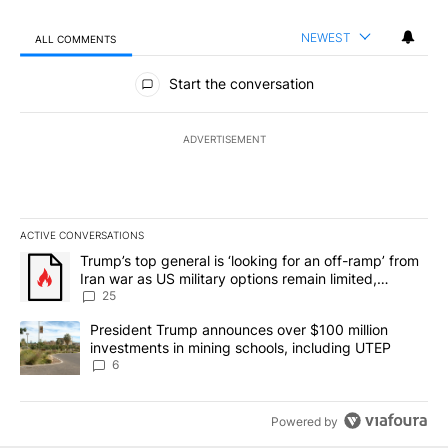
NEWEST
ALL COMMENTS
All Comments
Start the conversation
ADVERTISEMENT
ACTIVE CONVERSATIONS
The following is a list of the most commented articles in the last 7
A trending article titled "Trump’s top general is ‘looking for an o
Trump’s top general is ‘looking for an off-ramp’ from
Iran war as US military options remain limited,
sources say
25
A trending article titled "President Trump announces over $100 m
President Trump announces over $100 million
investments in mining schools, including UTEP
6
Powered by