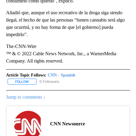
consumirlo como quieras”, explicó.
Añadió que, aunque el uso recreativo de la droga siga siendo
ilegal, el hecho de que las personas “fumen cannabis será algo
que ocurrirá, y no hay forma de que [el gobierno] pueda
impedirlo”.
The-CNN-Wire
™ & © 2022 Cable News Network, Inc., a WarnerMedia
Company. All rights reserved.
Article Topic Follows:
CNN - Spanish
0 Followers
FOLLOW
FOLLOW "CNN - SPANISH" TO RECEIVE NOTIFICATIONS ABOUT NE
Jump to comments ↓
CNN Newsource