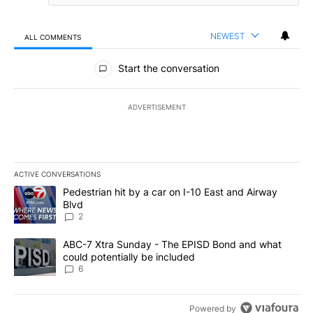
NEWEST
ALL COMMENTS
All Comments
Start the conversation
ADVERTISEMENT
ACTIVE CONVERSATIONS
The following is a list of the most commented articles in the last 7
A trending article titled "Pedestrian hit by a car on I-10 East an
Pedestrian hit by a car on I-10 East and Airway
Blvd
2
A trending article titled "ABC-7 Xtra Sunday - The EPISD Bond a
ABC-7 Xtra Sunday - The EPISD Bond and what
could potentially be included
6
Powered by