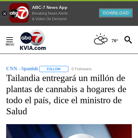
ABC-7 News App
DOWNLOAD
Breaking News Alerts
& Video On Demand
Skip
to
70°
Content
CNN - Spanish
0 Followers
FOLLOW
FOLLOW "CNN - SPANISH" TO RECEIVE NOTIFI
Tailandia entregará un millón de
plantas de cannabis a hogares de
todo el país, dice el ministro de
Salud