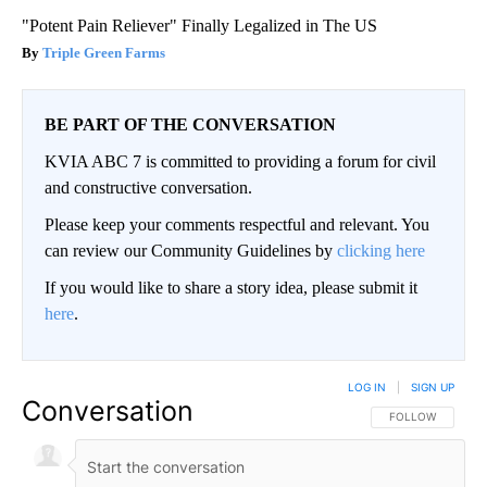
"Potent Pain Reliever" Finally Legalized in The US
Triple Green Farms
BE PART OF THE CONVERSATION
KVIA ABC 7 is committed to providing a forum for civil
and constructive conversation.
Please keep your comments respectful and relevant. You
can review our Community Guidelines by
clicking here
If you would like to share a story idea, please submit it
here
.
LOG IN
|
SIGN UP
Conversation
FOLLOW THIS CO
FOLLOW