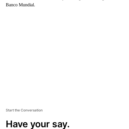
Banco Mundial.
A
D
V
E
R
TI
S
E
M
E
N
T
Start the Conversation
Have your say.