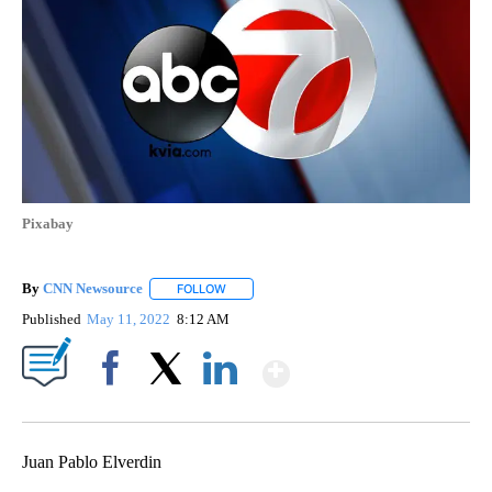
Pixabay
By
CNN Newsource
FOLLOW
FOLLOW "" TO RECEIVE NOTIFICATIONS ABOU
Published
May 11, 2022
8:12 AM
Show More
Facebook
X
LinkedIn
Juan Pablo Elverdin