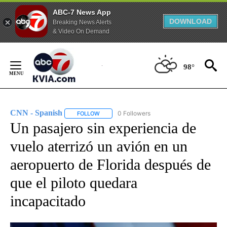
ABC-7 News App
DOWNLOAD
Breaking News Alerts
& Video On Demand
Skip
to
98°
Content
CNN - Spanish
0 Followers
FOLLOW
FOLLOW "CNN - SPANISH" TO RECEIVE NOTIFI
Un pasajero sin experiencia de
vuelo aterrizó un avión en un
aeropuerto de Florida después de
que el piloto quedara
incapacitado