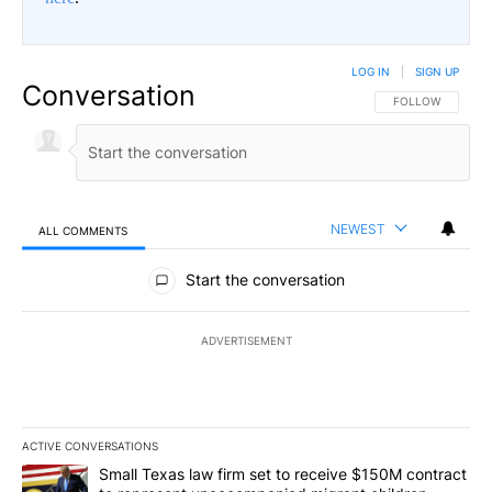
LOG IN
|
SIGN UP
Conversation
FOLLOW THIS CO
FOLLOW
NEWEST
ALL COMMENTS
All Comments
Start the conversation
ADVERTISEMENT
ACTIVE CONVERSATIONS
The following is a list of the most commented articles in the last 7
A trending article titled "Small Texas law firm set to receive $
Small Texas law firm set to receive $150M contract