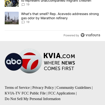
to represent unaccompanied migrant children
19
A trending article titled "What's that smell? Rep. Acevedo addre
What's that smell? Rep. Acevedo addresses strong
gas odor by Marathon refinery
19
Powered by
Terms of Service
|
Privacy Policy
|
Community Guidelines
|
KVIA-TV FCC Public File
|
FCC Applications
|
Do Not Sell My Personal Information