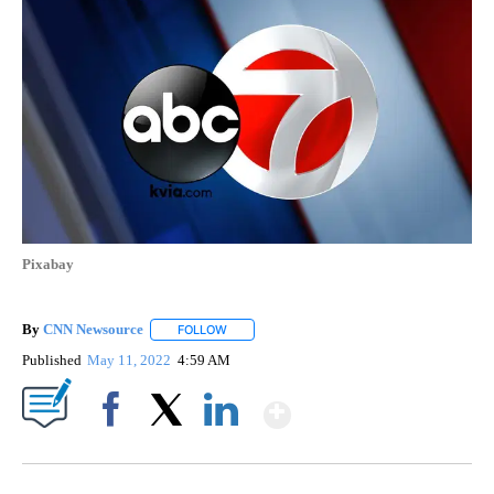
Pixabay
By
CNN Newsource
FOLLOW
FOLLOW "" TO RECEIVE NOTIFICATIONS ABOU
Published
May 11, 2022
4:59 AM
Show More
Facebook
X
LinkedIn