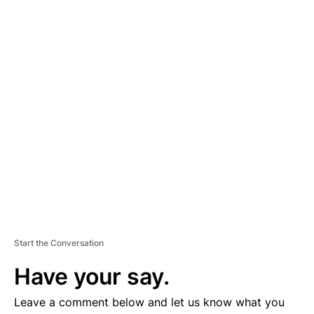
A
D
V
E
R
TI
S
E
M
E
N
T
Start the Conversation
Have your say.
Leave a comment below and let us know what you