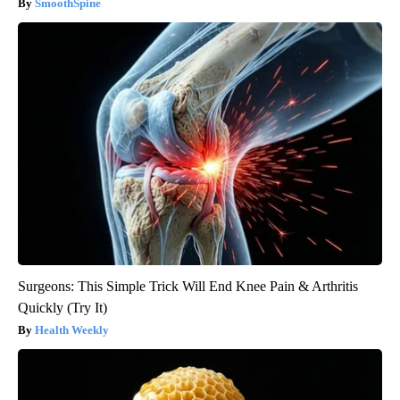
SmoothSpine
Surgeons: This Simple Trick Will End Knee Pain & Arthritis
Quickly (Try It)
Health Weekly