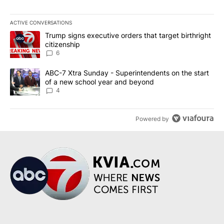
ACTIVE CONVERSATIONS
The following is a list of the most commented articles in the last 7
A trending article titled "Trump signs executive orders that targe
Trump signs executive orders that target birthright
citizenship
6
A trending article titled "ABC-7 Xtra Sunday - Superintendents o
ABC-7 Xtra Sunday - Superintendents on the start
of a new school year and beyond
4
Powered by