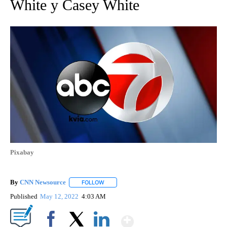
White y Casey White
Pixabay
By
CNN Newsource
FOLLOW
FOLLOW "" TO RECEIVE NOTIFICATIONS ABOU
Published
May 12, 2022
4:03 AM
Show More