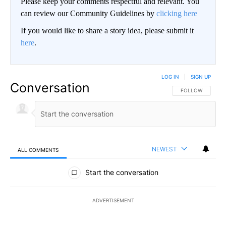
Please keep your comments respectful and relevant. You
can review our Community Guidelines by
clicking here
If you would like to share a story idea, please submit it
here
.
LOG IN
|
SIGN UP
Conversation
FOLLOW THIS CO
FOLLOW
NEWEST
ALL COMMENTS
All Comments
Start the conversation
ADVERTISEMENT