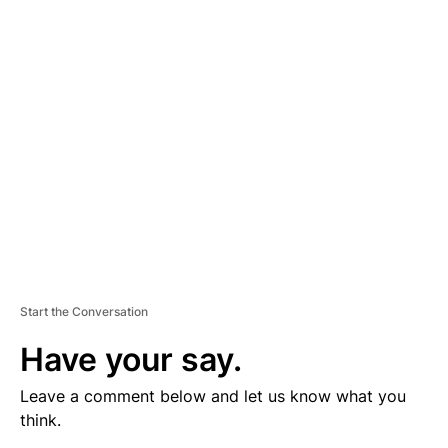
V
E
R
TI
S
E
M
E
N
T
Start the Conversation
Have your say.
Leave a comment below and let us know what you
think.