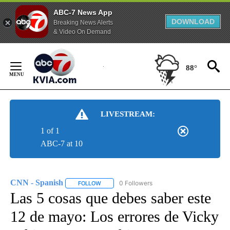
ABC-7 News App
DOWNLOAD
Breaking News Alerts
& Video On Demand
Skip
to
88°
Content
LIVESTREAM:
1 of 1
ABC-7 at 10
CNN - Spanish
0 Followers
FOLLOW
FOLLOW "CNN - SPANISH" TO RECEIVE NOTIFI
Las 5 cosas que debes saber este
12 de mayo: Los errores de Vicky