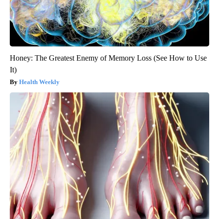
Honey: The Greatest Enemy of Memory Loss (See How to Use
It)
Health Weekly