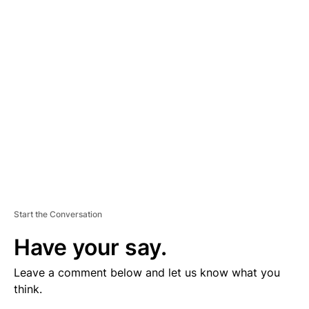
V
E
R
TI
S
E
M
E
N
T
Start the Conversation
Have your say.
Leave a comment below and let us know what you
think.