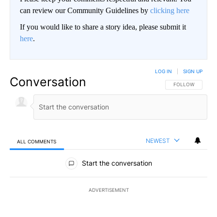
can review our Community Guidelines by
clicking here
If you would like to share a story idea, please submit it
here
.
LOG IN
|
SIGN UP
Conversation
FOLLOW THIS CO
FOLLOW
NEWEST
ALL COMMENTS
All Comments
Start the conversation
ADVERTISEMENT