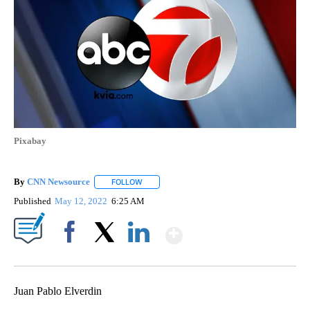
Pixabay
By
CNN Newsource
FOLLOW
FOLLOW "" TO RECEIVE NOTIFICATIONS ABOU
Published
May 12, 2022
6:25 AM
Show More
Facebook
X
LinkedIn
Juan Pablo Elverdin