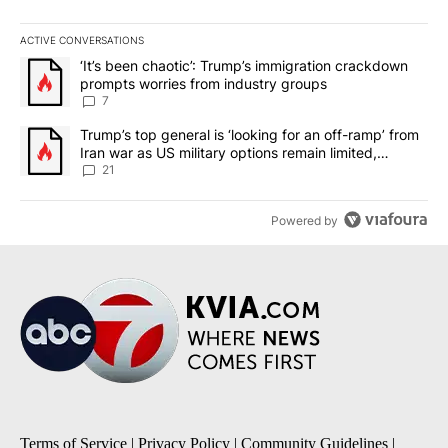
ACTIVE CONVERSATIONS
The following is a list of the most commented articles in the last 7
A trending article titled "‘It’s been chaotic’: Trump’s immigrati
‘It’s been chaotic’: Trump’s immigration crackdown
prompts worries from industry groups
7
A trending article titled "Trump’s top general is ‘looking for an o
Trump’s top general is ‘looking for an off-ramp’ from
Iran war as US military options remain limited,
sources say
21
Powered by
Terms of Service
|
Privacy Policy
|
Community Guidelines
|