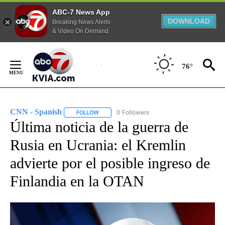
ABC-7 News App
DOWNLOAD
Breaking News Alerts
& Video On Demand
Skip
to
76°
Content
CNN - Spanish
0 Followers
FOLLOW
FOLLOW "CNN - SPANISH" TO RECEIVE NOTIFI
Última noticia de la guerra de
Rusia en Ucrania: el Kremlin
advierte por el posible ingreso de
Finlandia en la OTAN