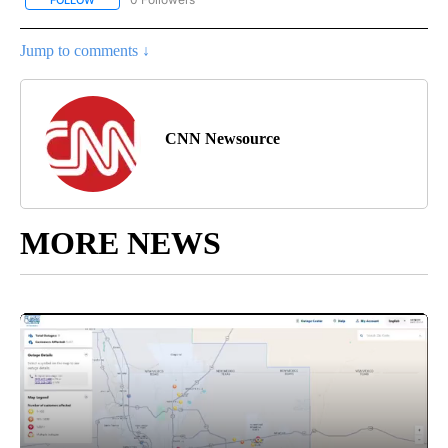
FOLLOW
FOLLOW "CNN - SPANISH" TO RECEIVE NOTIFICATIONS ABOUT NE
Jump to comments ↓
CNN Newsource
MORE NEWS