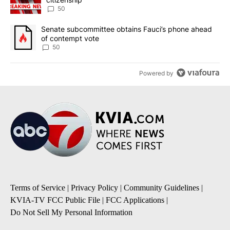
50
A trending article titled "Senate subcommittee obtains Fauci’s 
Senate subcommittee obtains Fauci’s phone ahead
of contempt vote
50
Powered by
Terms of Service
|
Privacy Policy
|
Community Guidelines
|
KVIA-TV FCC Public File
|
FCC Applications
|
Do Not Sell My Personal Information