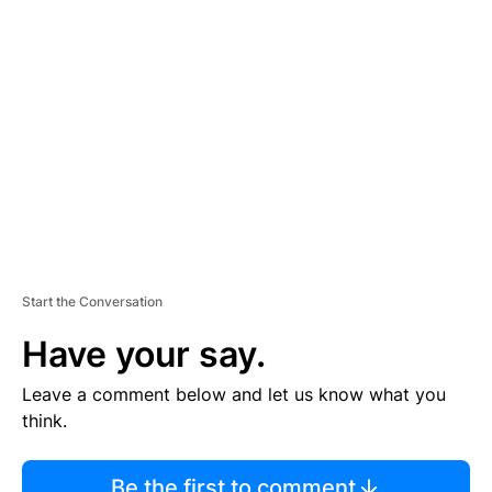
TI
S
E
M
E
N
T
Start the Conversation
Have your say.
Leave a comment below and let us know what you
think.
Be the first to comment