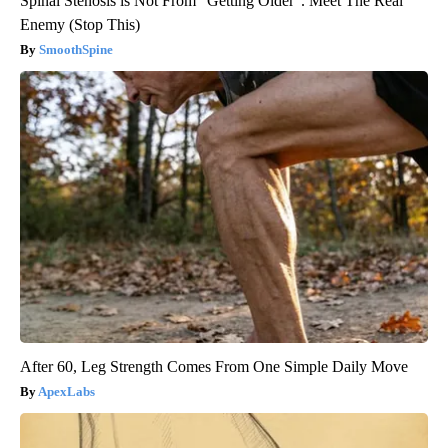
Spinal Stenosis is Not From “Getting Older”. Meet The Real
Enemy (Stop This)
SmoothSpine
After 60, Leg Strength Comes From One Simple Daily Move
ApexLabs