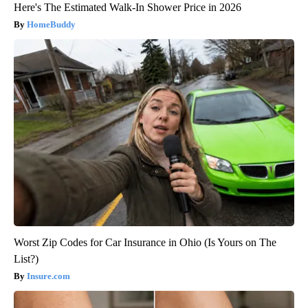
Here's The Estimated Walk-In Shower Price in 2026
HomeBuddy
Worst Zip Codes for Car Insurance in Ohio (Is Yours on The
List?)
Insure.com