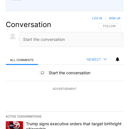
LOG IN
|
SIGN UP
Conversation
FOLLOW THIS CO
FOLLOW
NEWEST
ALL COMMENTS
All Comments
Start the conversation
ADVERTISEMENT
ACTIVE CONVERSATIONS
The following is a list of the most commented articles in the last 7
A trending article titled "Trump signs executive orders that targe
Trump signs executive orders that target birthright
citizenship