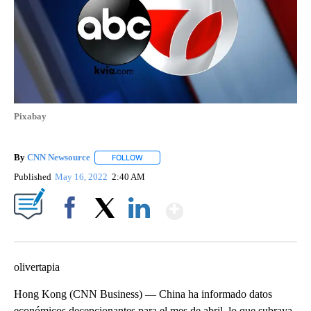
Pixabay
By
CNN Newsource
FOLLOW
FOLLOW "" TO RECEIVE NOTIFICATIONS ABOU
Published
May 16, 2022
2:40 AM
Show More
Facebook
X
LinkedIn
olivertapia
Hong Kong (CNN Business) — China ha informado datos
económicos decepcionantes para el mes de abril, lo que subraya