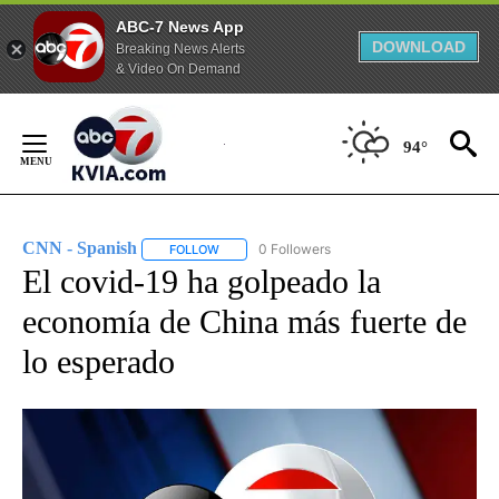
ABC-7 News App
DOWNLOAD
Breaking News Alerts
& Video On Demand
Skip
to
94°
Content
CNN - Spanish
0 Followers
FOLLOW
FOLLOW "CNN - SPANISH" TO RECEIVE NOTIFI
El covid-19 ha golpeado la
economía de China más fuerte de
lo esperado