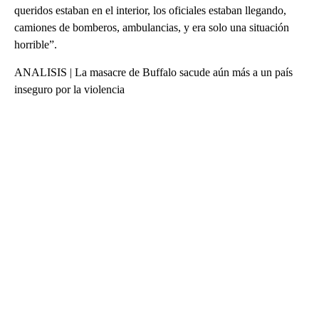
queridos estaban en el interior, los oficiales estaban llegando,
camiones de bomberos, ambulancias, y era solo una situación
horrible”.
ANALISIS | La masacre de Buffalo sacude aún más a un país
inseguro por la violencia
A
D
V
E
R
TI
S
E
M
E
N
T