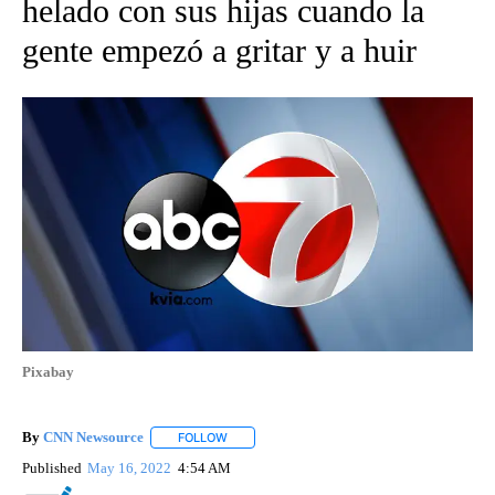
helado con sus hijas cuando la
gente empezó a gritar y a huir
Pixabay
By
CNN Newsource
FOLLOW
FOLLOW "" TO RECEIVE NOTIFICATIONS ABOU
Published
May 16, 2022
4:54 AM