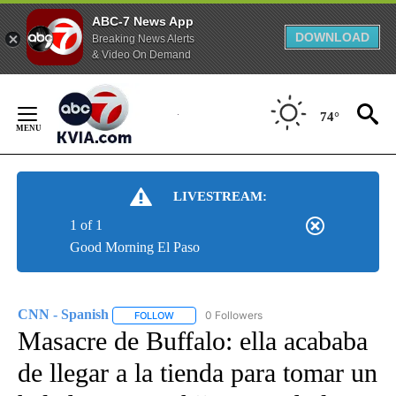
ABC-7 News App
DOWNLOAD
Breaking News Alerts
& Video On Demand
Skip
to
74°
Content
LIVESTREAM:
1 of 1
Good Morning El Paso
CNN - Spanish
0 Followers
FOLLOW
FOLLOW "CNN - SPANISH" TO RECEIVE NOTIFI
Masacre de Buffalo: ella acababa
de llegar a la tienda para tomar un