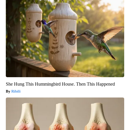
She Hung This Hummingbird House. Then This Happened
Ribili