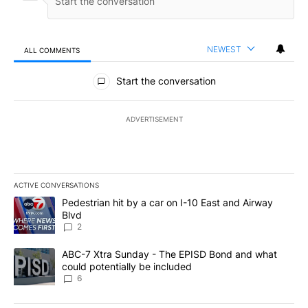
NEWEST
ALL COMMENTS
All Comments
Start the conversation
ADVERTISEMENT
ACTIVE CONVERSATIONS
The following is a list of the most commented articles in the last 7
A trending article titled "Pedestrian hit by a car on I-10 East an
Pedestrian hit by a car on I-10 East and Airway
Blvd
2
A trending article titled "ABC-7 Xtra Sunday - The EPISD Bond a
ABC-7 Xtra Sunday - The EPISD Bond and what
could potentially be included
6