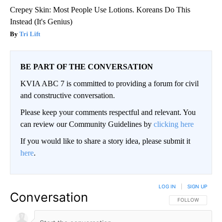
Crepey Skin: Most People Use Lotions. Koreans Do This
Instead (It's Genius)
Tri Lift
BE PART OF THE CONVERSATION
KVIA ABC 7 is committed to providing a forum for civil
and constructive conversation.
Please keep your comments respectful and relevant. You
can review our Community Guidelines by
clicking here
If you would like to share a story idea, please submit it
here
.
LOG IN
|
SIGN UP
Conversation
FOLLOW THIS CO
FOLLOW