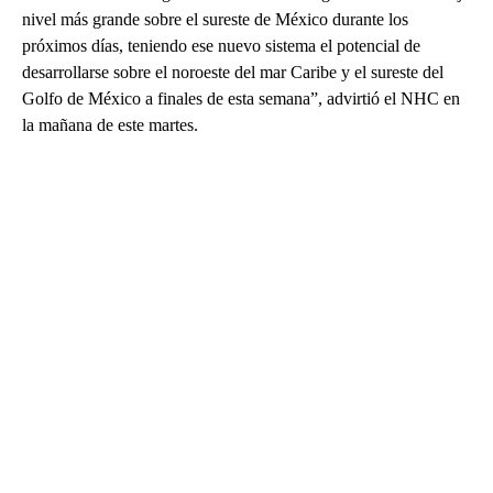
nivel más grande sobre el sureste de México durante los
próximos días, teniendo ese nuevo sistema el potencial de
desarrollarse sobre el noroeste del mar Caribe y el sureste del
Golfo de México a finales de esta semana”, advirtió el NHC en
la mañana de este martes.
A
D
V
E
R
TI
S
E
M
E
N
T