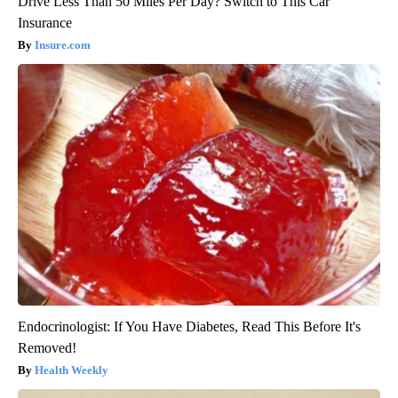
Drive Less Than 50 Miles Per Day? Switch to This Car
Insurance
Insure.com
Endocrinologist: If You Have Diabetes, Read This Before It's
Removed!
Health Weekly