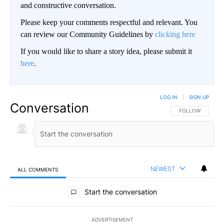
and constructive conversation.
Please keep your comments respectful and relevant. You
can review our Community Guidelines by
clicking here
If you would like to share a story idea, please submit it
here
.
LOG IN
|
SIGN UP
Conversation
FOLLOW THIS CO
FOLLOW
NEWEST
ALL COMMENTS
All Comments
Start the conversation
ADVERTISEMENT