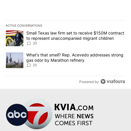
ACTIVE CONVERSATIONS
The following is a list of the most commented articles in the last 7
A trending article titled "Small Texas law firm set to receive $
Small Texas law firm set to receive $150M contract
to represent unaccompanied migrant children
20
A trending article titled "What's that smell? Rep. Acevedo addre
What's that smell? Rep. Acevedo addresses strong
gas odor by Marathon refinery
20
Powered by