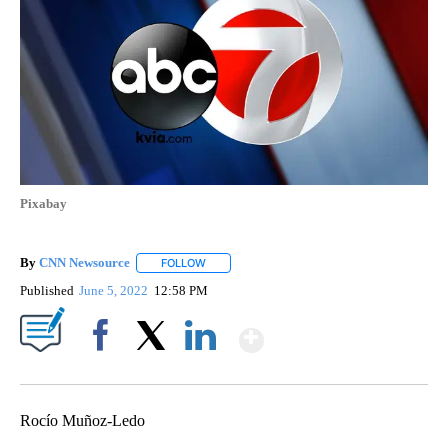
Pixabay
By
CNN Newsource
FOLLOW
FOLLOW "" TO RECEIVE NOTIFICATIONS ABOU
Published
June 5, 2022
12:58 PM
Show More
Facebook
X
LinkedIn
Rocío Muñoz-Ledo