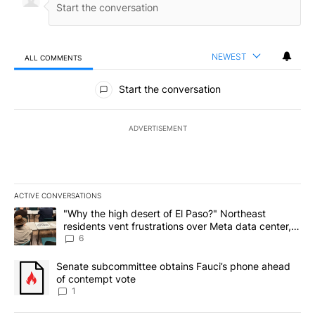
NEWEST
ALL COMMENTS
All Comments
Start the conversation
ADVERTISEMENT
ACTIVE CONVERSATIONS
The following is a list of the most commented articles in the last 7
A trending article titled ""Why the high desert of El Paso?" Northe
"Why the high desert of El Paso?" Northeast
residents vent frustrations over Meta data center,
utilities
6
A trending article titled "Senate subcommittee obtains Fauci’s 
Senate subcommittee obtains Fauci’s phone ahead
of contempt vote
1