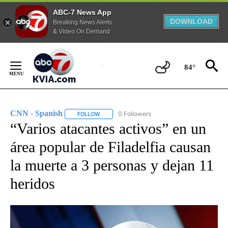
ABC-7 News App
DOWNLOAD
Breaking News Alerts
& Video On Demand
Skip
to
84°
Content
CNN - Spanish
0 Followers
FOLLOW
FOLLOW "CNN - SPANISH" TO RECEIVE NOTIFI
“Varios atacantes activos” en un
área popular de Filadelfia causan
la muerte a 3 personas y dejan 11
heridos