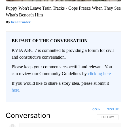
Puppy Won't Leave Train Tracks - Cops Freeze When They See
What's Beneath Him
beachraider
BE PART OF THE CONVERSATION
KVIA ABC 7 is committed to providing a forum for civil
and constructive conversation.
Please keep your comments respectful and relevant. You
can review our Community Guidelines by
clicking here
If you would like to share a story idea, please submit it
here
.
LOG IN
|
SIGN UP
Conversation
FOLLOW THIS CO
FOLLOW