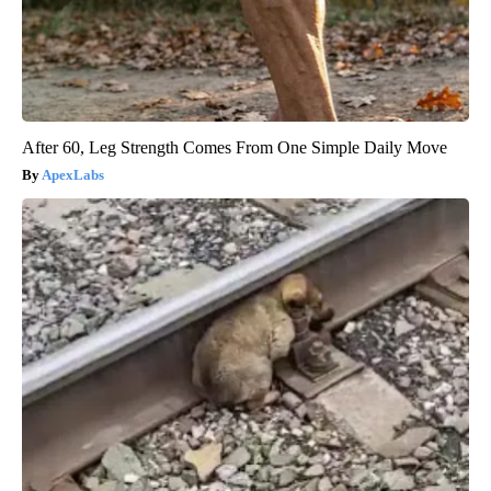
After 60, Leg Strength Comes From One Simple Daily Move
ApexLabs