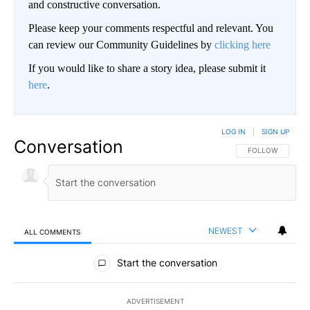
and constructive conversation.
Please keep your comments respectful and relevant. You
can review our Community Guidelines by
clicking here
If you would like to share a story idea, please submit it
here
.
LOG IN
|
SIGN UP
Conversation
FOLLOW THIS CO
FOLLOW
NEWEST
ALL COMMENTS
All Comments
Start the conversation
ADVERTISEMENT