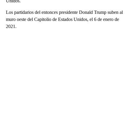
Unidos.
Los partidarios del entonces presidente Donald Trump suben al
muro oeste del Capitolio de Estados Unidos, el 6 de enero de
2021.
A
D
V
E
R
TI
S
E
M
E
N
T