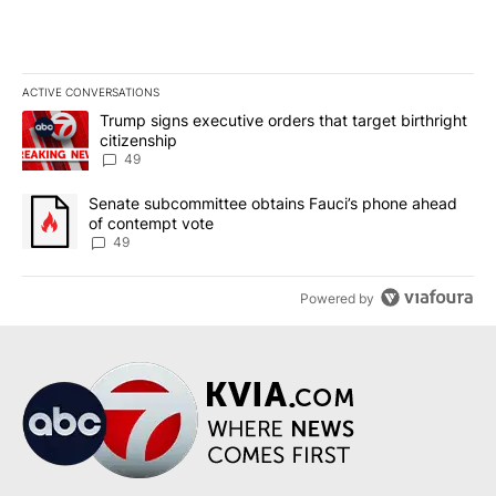
ACTIVE CONVERSATIONS
The following is a list of the most commented articles in the last 7
A trending article titled "Trump signs executive orders that targe
Trump signs executive orders that target birthright
citizenship
49
A trending article titled "Senate subcommittee obtains Fauci’s 
Senate subcommittee obtains Fauci’s phone ahead
of contempt vote
49
Powered by