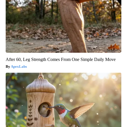
After 60, Leg Strength Comes From One Simple Daily Move
ApexLabs