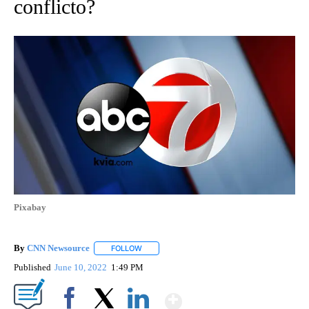
conflicto?
Pixabay
By
CNN Newsource
FOLLOW
FOLLOW "" TO RECEIVE NOTIFICATIONS ABOU
Published
June 10, 2022
1:49 PM
Show More