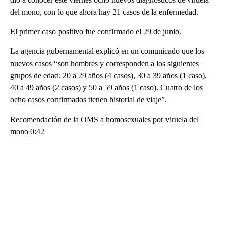
del mono, con lo que ahora hay 21 casos de la enfermedad.
El primer caso positivo fue confirmado el 29 de junio.
La agencia gubernamental explicó en un comunicado que los
nuevos casos “son hombres y corresponden a los siguientes
grupos de edad: 20 a 29 años (4 casos), 30 a 39 años (1 caso),
40 a 49 años (2 casos) y 50 a 59 años (1 caso). Cuatro de los
ocho casos confirmados tienen historial de viaje”.
Recomendación de la OMS a homosexuales por viruela del
mono 0:42
A
D
V
E
R
TI
S
E
M
E
N
T