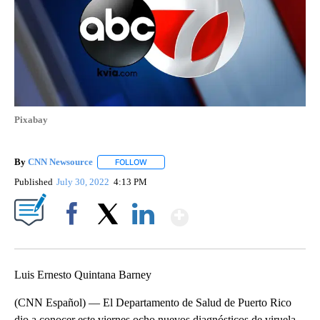
Pixabay
By
CNN Newsource
FOLLOW
FOLLOW "" TO RECEIVE NOTIFICATIONS ABOU
Published
July 30, 2022
4:13 PM
Show More
Facebook
X
LinkedIn
Luis Ernesto Quintana Barney
(CNN Español) — El Departamento de Salud de Puerto Rico
dio a conocer este viernes ocho nuevos diagnósticos de viruela