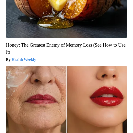
Honey: The Greatest Enemy of Memory Loss (See How to Use
It)
Health Weekly