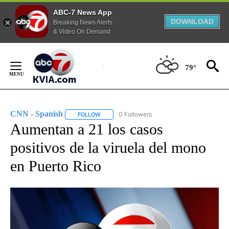
ABC-7 News App
DOWNLOAD
Breaking News Alerts
& Video On Demand
Skip
to
79°
Content
CNN - Spanish
0 Followers
FOLLOW
FOLLOW "CNN - SPANISH" TO RECEIVE NOTIFI
Aumentan a 21 los casos
positivos de la viruela del mono
en Puerto Rico