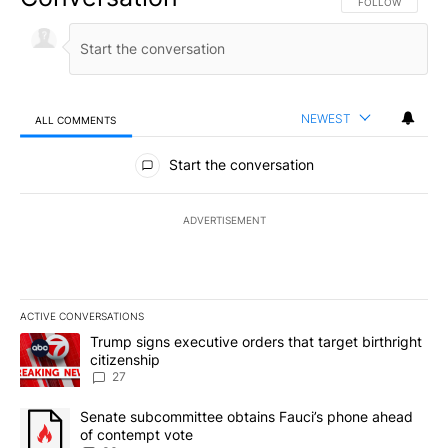
FOLLOW THIS CO
FOLLOW
NEWEST
ALL COMMENTS
All Comments
Start the conversation
ADVERTISEMENT
ACTIVE CONVERSATIONS
The following is a list of the most commented articles in the last 7
A trending article titled "Trump signs executive orders that targe
Trump signs executive orders that target birthright
citizenship
27
A trending article titled "Senate subcommittee obtains Fauci’s 
Senate subcommittee obtains Fauci’s phone ahead
of contempt vote