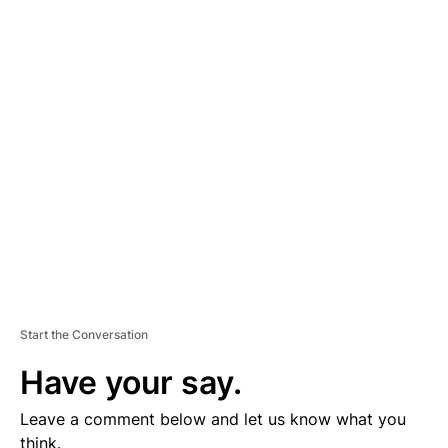
A
D
V
E
R
TI
S
E
M
E
N
T
Start the Conversation
Have your say.
Leave a comment below and let us know what you
think.