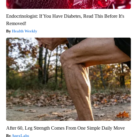
Endocrinologist: If You Have Diabetes, Read This Before It's
Removed!
Health Weekly
After 60, Leg Strength Comes From One Simple Daily Move
ApexLabs