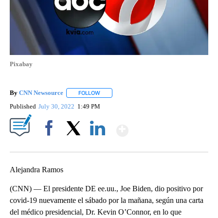
Pixabay
By
CNN Newsource
FOLLOW
FOLLOW "" TO RECEIVE NOTIFICATIONS ABOU
Published
July 30, 2022
1:49 PM
Show More
Facebook
X
LinkedIn
Alejandra Ramos
(CNN) — El presidente DE ee.uu., Joe Biden, dio positivo por
covid-19 nuevamente el sábado por la mañana, según una carta
del médico presidencial, Dr. Kevin O’Connor, en lo que