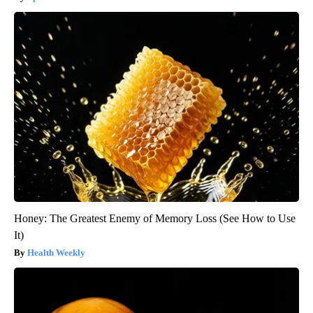
Honey: The Greatest Enemy of Memory Loss (See How to Use
It)
Health Weekly