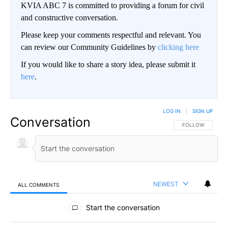
KVIA ABC 7 is committed to providing a forum for civil
and constructive conversation.
Please keep your comments respectful and relevant. You
can review our Community Guidelines by
clicking here
If you would like to share a story idea, please submit it
here
.
LOG IN
|
SIGN UP
Conversation
FOLLOW THIS CO
FOLLOW
NEWEST
ALL COMMENTS
All Comments
Start the conversation