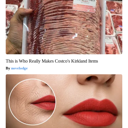
This is Who Really Makes Costco's Kirkland Items
novelodge