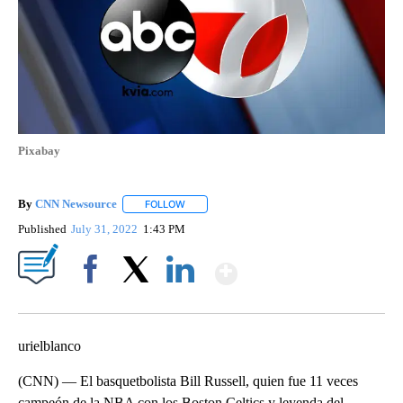
Pixabay
By
CNN Newsource
FOLLOW
FOLLOW "" TO RECEIVE NOTIFICATIONS ABOU
Published
July 31, 2022
1:43 PM
Show More
Facebook
X
LinkedIn
urielblanco
(CNN) — El basquetbolista Bill Russell, quien fue 11 veces
campeón de la NBA con los Boston Celtics y leyenda del