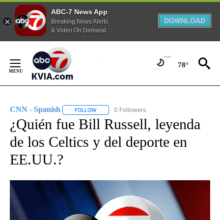
ABC-7 News App
DOWNLOAD
Breaking News Alerts
& Video On Demand
Skip
to
78°
Content
CNN - Spanish
0 Followers
FOLLOW
FOLLOW "CNN - SPANISH" TO RECEIVE NOTIFI
¿Quién fue Bill Russell, leyenda
de los Celtics y del deporte en
EE.UU.?