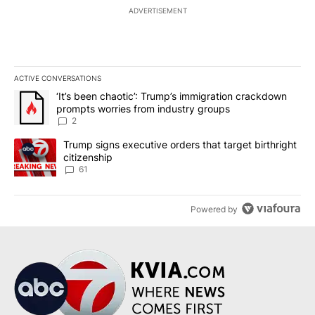
ADVERTISEMENT
ACTIVE CONVERSATIONS
The following is a list of the most commented articles in the last 7
A trending article titled "‘It’s been chaotic’: Trump’s immigrati
‘It’s been chaotic’: Trump’s immigration crackdown
prompts worries from industry groups
2
A trending article titled "Trump signs executive orders that targe
Trump signs executive orders that target birthright
citizenship
61
Powered by