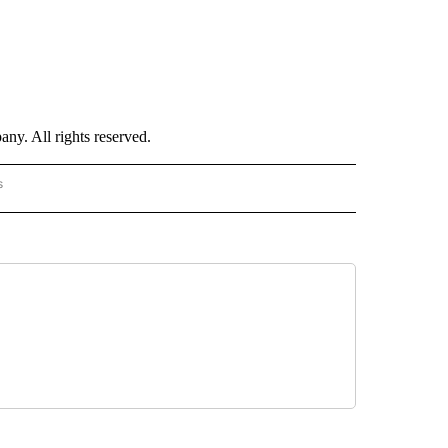
. All rights reserved.
s
PANISH" TO RECEIVE NOTIFICATIONS ABOUT NEW PAGES ON "CNN - SPANISH".