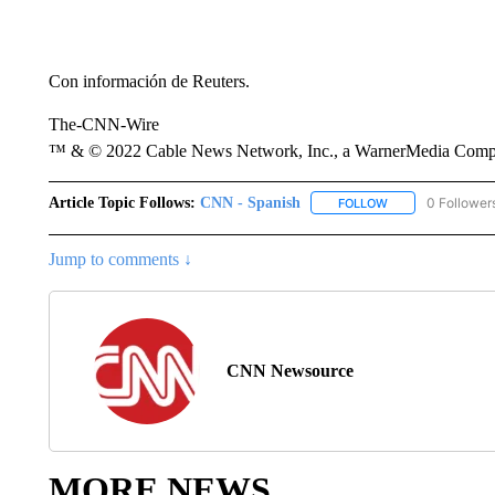
Con información de Reuters.
The-CNN-Wire
™ & © 2022 Cable News Network, Inc., a WarnerMedia Company
Article Topic Follows:
CNN - Spanish
0 Follower
FOLLOW
FOLLOW "CNN - S
Jump to comments ↓
CNN Newsource
MORE NEWS