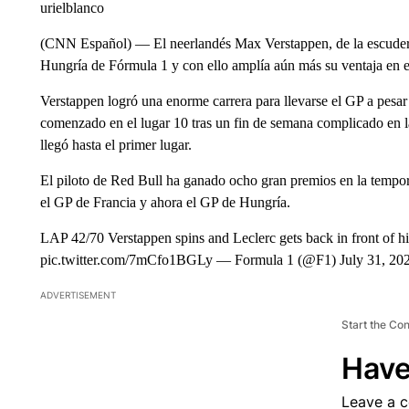
urielblanco
(CNN Español) — El neerlandés Max Verstappen, de la escuder
Hungría de Fórmula 1 y con ello amplía aún más su ventaja en e
Verstappen logró una enorme carrera para llevarse el GP a pesar 
comenzado en el lugar 10 tras un fin de semana complicado en la 
llegó hasta el primer lugar.
El piloto de Red Bull ha ganado ocho gran premios en la tempor
el GP de Francia y ahora el GP de Hungría.
LAP 42/70 Verstappen spins and Leclerc gets back in front of 
pic.twitter.com/7mCfo1BGLy — Formula 1 (@F1) July 31, 20
ADVERTISEMENT
Start the Co
Have
Leave a 