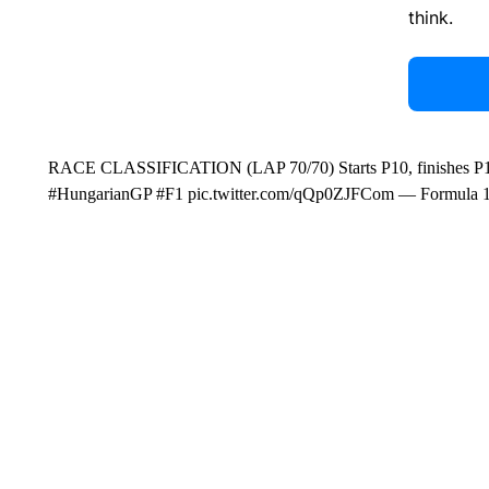
think.
RACE CLASSIFICATION (LAP 70/70) Starts P10, finishes P1
#HungarianGP #F1 pic.twitter.com/qQp0ZJFCom — Formula 1