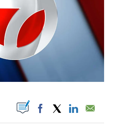
ABOUT NEW PAGES ON "".
Facebook
X
LinkedIn
Email