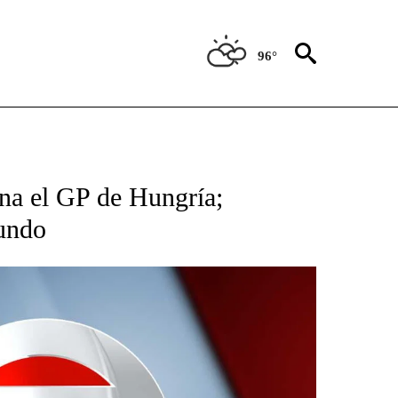
96°
TIFICATIONS ABOUT NEW PAGES ON "CNN - SPANISH".
na el GP de Hungría;
gundo