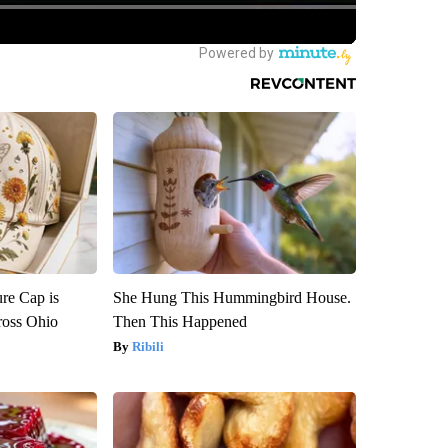
re Cap is
She Hung This Hummingbird House.
ross Ohio
Then This Happened
Ribili