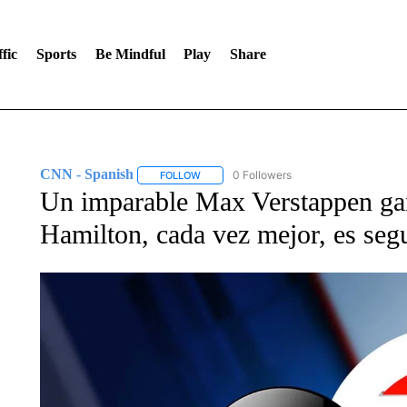
fic
Sports
Be Mindful
Play
Share
CNN - Spanish
0 Followers
FOLLOW
FOLLOW "CNN - SPANISH" TO RECEIVE NO
Un imparable Max Verstappen ga
Hamilton, cada vez mejor, es se