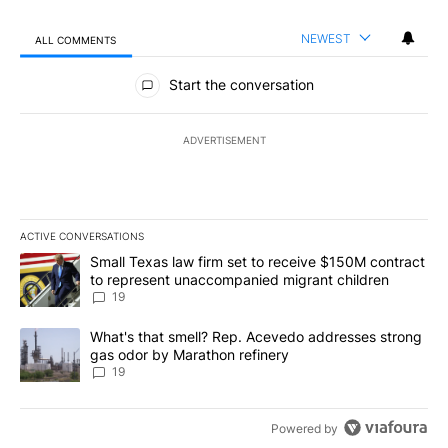
NEWEST
ALL COMMENTS
All Comments
Start the conversation
ADVERTISEMENT
ACTIVE CONVERSATIONS
The following is a list of the most commented articles in the last 7
A trending article titled "Small Texas law firm set to receive $
Small Texas law firm set to receive $150M contract
to represent unaccompanied migrant children
19
A trending article titled "What's that smell? Rep. Acevedo addre
What's that smell? Rep. Acevedo addresses strong
gas odor by Marathon refinery
19
Powered by