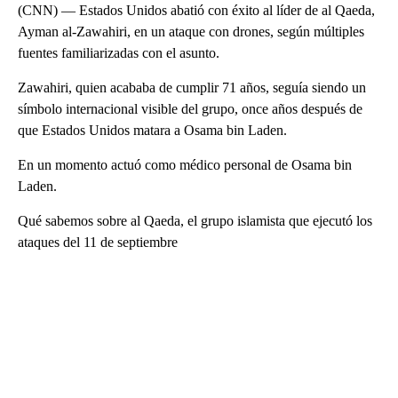
(CNN) — Estados Unidos abatió con éxito al líder de al Qaeda,
Ayman al-Zawahiri, en un ataque con drones, según múltiples
fuentes familiarizadas con el asunto.
Zawahiri, quien acababa de cumplir 71 años, seguía siendo un
símbolo internacional visible del grupo, once años después de
que Estados Unidos matara a Osama bin Laden.
En un momento actuó como médico personal de Osama bin
Laden.
Qué sabemos sobre al Qaeda, el grupo islamista que ejecutó los
ataques del 11 de septiembre
A
D
V
E
R
TI
S
E
M
E
N