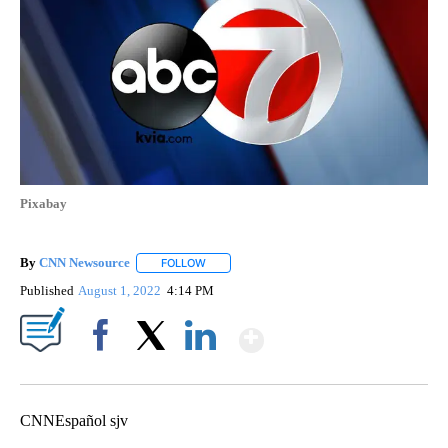
Pixabay
By
CNN Newsource
FOLLOW
FOLLOW "" TO RECEIVE NOTIFICATIONS ABOU
Published
August 1, 2022
4:14 PM
Show More
Facebook
X
LinkedIn
CNNEspañol sjv