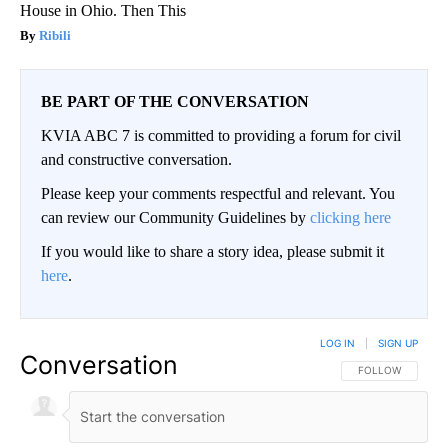
House in Ohio. Then This
Ribili
BE PART OF THE CONVERSATION
KVIA ABC 7 is committed to providing a forum for civil
and constructive conversation.
Please keep your comments respectful and relevant. You
can review our Community Guidelines by
clicking here
If you would like to share a story idea, please submit it
here
.
LOG IN
|
SIGN UP
Conversation
FOLLOW THIS CO
FOLLOW