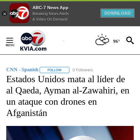
ABC-7 News App
DOWNLOAD
Breaking News Alerts
& Video On Demand
Skip
to
96°
Content
CNN - Spanish
0 Followers
FOLLOW
FOLLOW "CNN - SPANISH" TO RECEIVE NOTIFI
Estados Unidos mata al líder de
al Qaeda, Ayman al-Zawahiri, en
un ataque con drones en
Afganistán