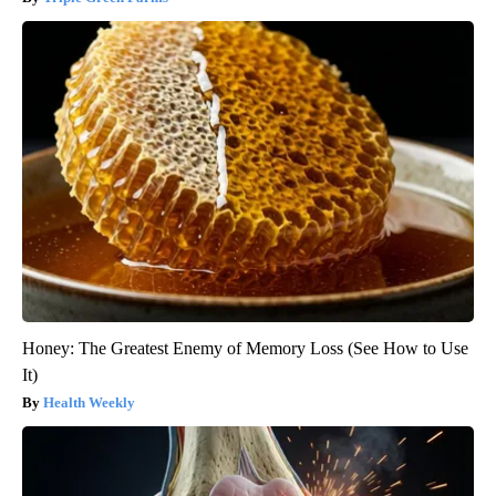
Honey: The Greatest Enemy of Memory Loss (See How to Use
It)
Health Weekly