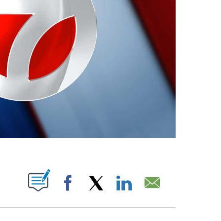
ABOUT NEW PAGES ON "".
Facebook
X
LinkedIn
Email