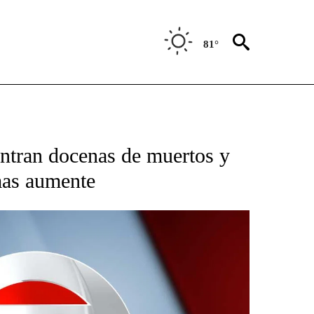
81°
TIFICATIONS ABOUT NEW PAGES ON "CNN - SPANISH".
ntran docenas de muertos y
mas aumente