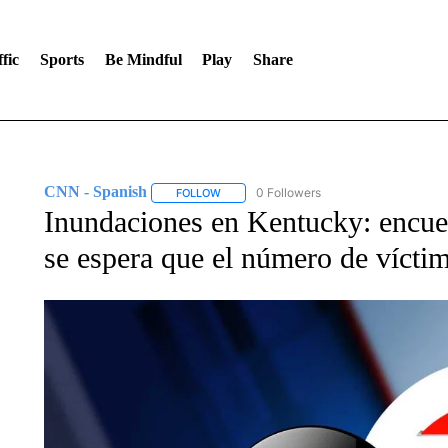
fic
Sports
Be Mindful
Play
Share
CNN - Spanish
0 Followers
FOLLOW
FOLLOW "CNN - SPANISH" TO RECEIVE NO
Inundaciones en Kentucky: encue
se espera que el número de vícti