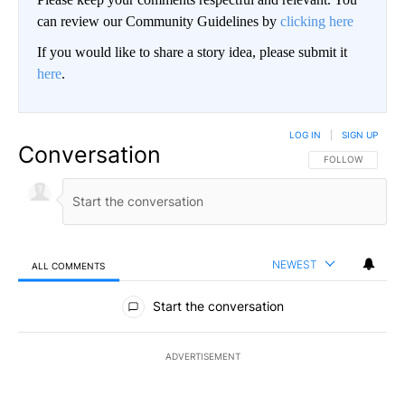
can review our Community Guidelines by
clicking here
If you would like to share a story idea, please submit it
here
.
LOG IN
|
SIGN UP
Conversation
FOLLOW THIS CO
FOLLOW
NEWEST
ALL COMMENTS
All Comments
Start the conversation
ADVERTISEMENT