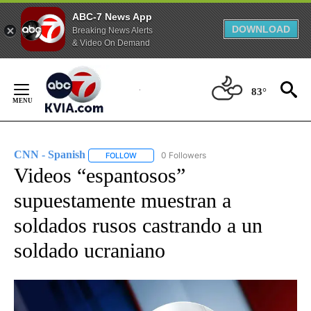
ABC-7 News App
DOWNLOAD
Breaking News Alerts
& Video On Demand
Skip
to
83°
Content
CNN - Spanish
0 Followers
FOLLOW
FOLLOW "CNN - SPANISH" TO RECEIVE NOTIFI
Videos “espantosos”
supuestamente muestran a
soldados rusos castrando a un
soldado ucraniano