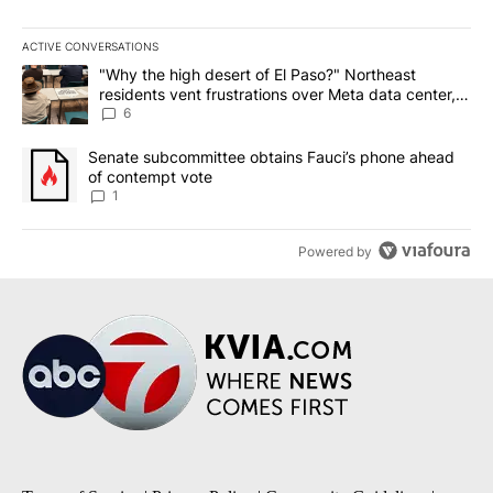
ACTIVE CONVERSATIONS
The following is a list of the most commented articles in the last 7
A trending article titled ""Why the high desert of El Paso?" Northe
"Why the high desert of El Paso?" Northeast
residents vent frustrations over Meta data center,
utilities
6
A trending article titled "Senate subcommittee obtains Fauci’s 
Senate subcommittee obtains Fauci’s phone ahead
of contempt vote
1
Powered by