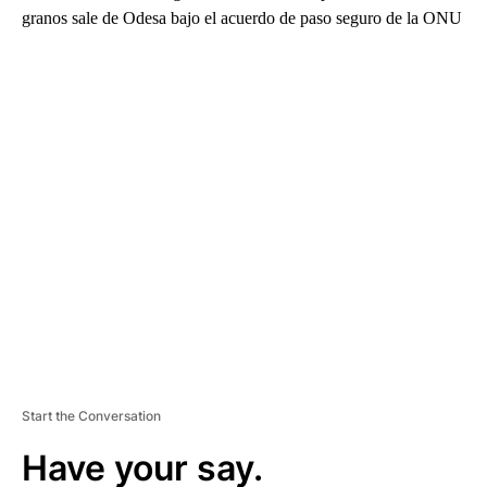
granos sale de Odesa bajo el acuerdo de paso seguro de la ONU
A
D
V
E
R
TI
S
E
M
E
N
T
Start the Conversation
Have your say.