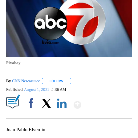
Pixabay
By
CNN Newsource
FOLLOW
FOLLOW "" TO RECEIVE NOTIFICATIONS ABOU
Published
August 1, 2022
5:36 AM
Show More
Facebook
X
LinkedIn
Juan Pablo Elverdin