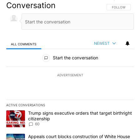
Conversation
FOLLOW THIS CO
FOLLOW
NEWEST
ALL COMMENTS
All Comments
Start the conversation
ADVERTISEMENT
ACTIVE CONVERSATIONS
The following is a list of the most commented articles in the last 7
A trending article titled "Trump signs executive orders that targe
Trump signs executive orders that target birthright
citizenship
60
A trending article titled "Appeals court blocks construction of W
Appeals court blocks construction of White House