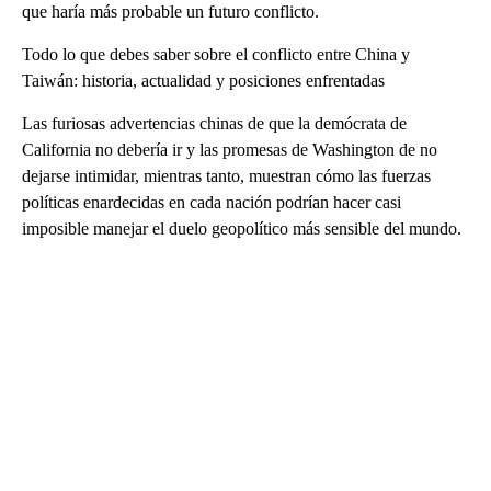
que haría más probable un futuro conflicto.
Todo lo que debes saber sobre el conflicto entre China y
Taiwán: historia, actualidad y posiciones enfrentadas
Las furiosas advertencias chinas de que la demócrata de
California no debería ir y las promesas de Washington de no
dejarse intimidar, mientras tanto, muestran cómo las fuerzas
políticas enardecidas en cada nación podrían hacer casi
imposible manejar el duelo geopolítico más sensible del mundo.
A
D
V
E
R
TI
S
E
M
E
N
T