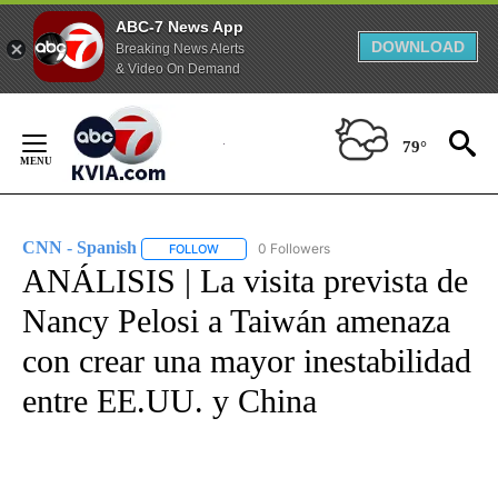
ABC-7 News App
DOWNLOAD
Breaking News Alerts
& Video On Demand
Skip
to
79°
Content
CNN - Spanish
0 Followers
FOLLOW
FOLLOW "CNN - SPANISH" TO RECEIVE NOTIFI
ANÁLISIS | La visita prevista de
Nancy Pelosi a Taiwán amenaza
con crear una mayor inestabilidad
entre EE.UU. y China