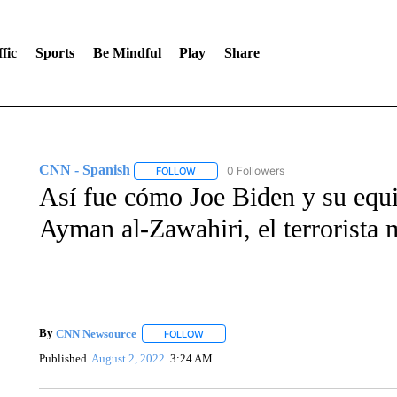
fic
Sports
Be Mindful
Play
Share
CNN - Spanish
0 Followers
FOLLOW
FOLLOW "CNN - SPANISH" TO RECEIVE NO
Así fue cómo Joe Biden y su equi
Ayman al-Zawahiri, el terrorista
By
CNN Newsource
FOLLOW
FOLLOW "" TO RECEIVE NOTIFICATIONS 
Published
August 2, 2022
3:24 AM