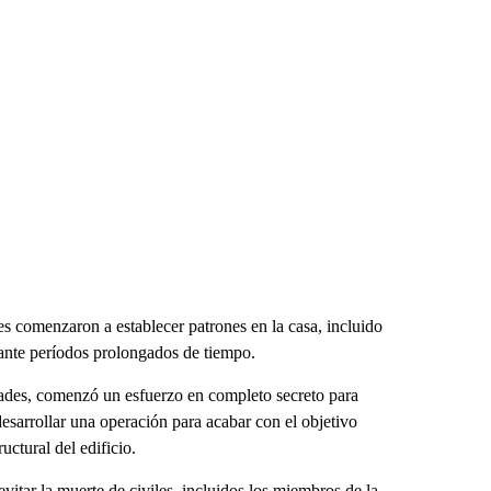
s comenzaron a establecer patrones en la casa, incluido
rante períodos prolongados de tiempo.
dades, comenzó un esfuerzo en completo secreto para
 desarrollar una operación para acabar con el objetivo
ctural del edificio.
itar la muerte de civiles, incluidos los miembros de la