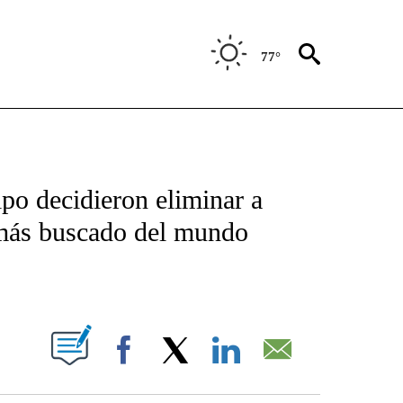
77°
TIFICATIONS ABOUT NEW PAGES ON "CNN - SPANISH".
po decidieron eliminar a
 más buscado del mundo
ABOUT NEW PAGES ON "".
Facebook
X
LinkedIn
Email