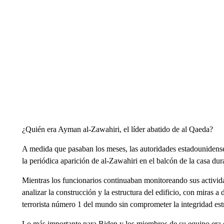
¿Quién era Ayman al-Zawahiri, el líder abatido de al Qaeda?
A medida que pasaban los meses, las autoridades estadounidense
la periódica aparición de al-Zawahiri en el balcón de la casa du
Mientras los funcionarios continuaban monitoreando sus activi
analizar la construcción y la estructura del edificio, con miras a
terrorista número 1 del mundo sin comprometer la integridad estru
Lo más importante para Biden y los miembros de su equipo era ev