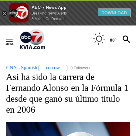
ABC-7 News App
DOWNLOAD
Breaking News Alerts
& Video On Demand
Skip
to
80°
Content
CNN - Spanish
0 Followers
FOLLOW
FOLLOW "CNN - SPANISH" TO RECEIVE NOTIFI
Así ha sido la carrera de
Fernando Alonso en la Fórmula 1
desde que ganó su último título
en 2006