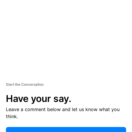
R
TI
S
E
M
E
N
T
Start the Conversation
Have your say.
Leave a comment below and let us know what you
think.