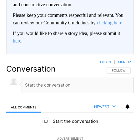
and constructive conversation.
Please keep your comments respectful and relevant. You
can review our Community Guidelines by
clicking here
If you would like to share a story idea, please submit it
here
.
LOG IN
|
SIGN UP
Conversation
FOLLOW THIS CO
FOLLOW
NEWEST
ALL COMMENTS
All Comments
Start the conversation
ADVERTISEMENT