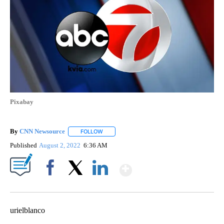
Pixabay
By
CNN Newsource
FOLLOW
FOLLOW "" TO RECEIVE NOTIFICATIONS ABOU
Published
August 2, 2022
6:36 AM
Show More
Facebook
X
LinkedIn
urielblanco