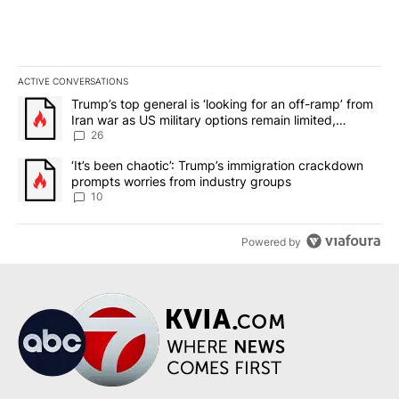
ACTIVE CONVERSATIONS
The following is a list of the most commented articles in the last 7
A trending article titled "Trump’s top general is ‘looking for an o
Trump’s top general is ‘looking for an off-ramp’ from
Iran war as US military options remain limited,
sources say
26
A trending article titled "‘It’s been chaotic’: Trump’s immigrati
‘It’s been chaotic’: Trump’s immigration crackdown
prompts worries from industry groups
10
Powered by