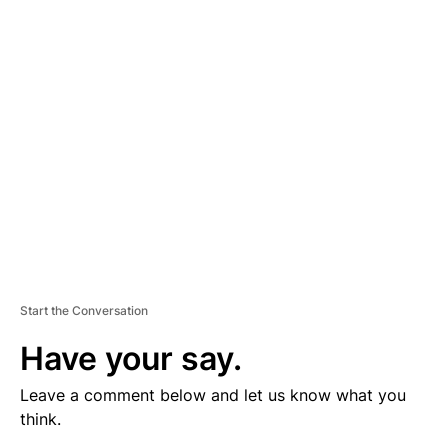
V
E
R
TI
S
E
M
E
N
T
Start the Conversation
Have your say.
Leave a comment below and let us know what you
think.