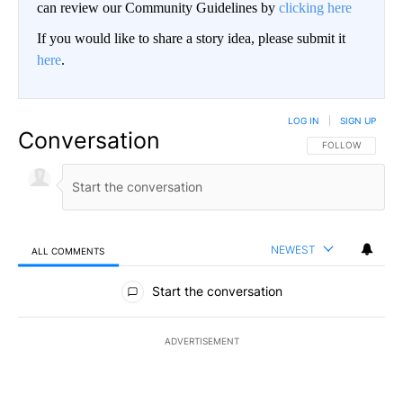
can review our Community Guidelines by
clicking here
If you would like to share a story idea, please submit it
here
.
LOG IN
|
SIGN UP
Conversation
FOLLOW THIS CO
FOLLOW
NEWEST
ALL COMMENTS
All Comments
Start the conversation
ADVERTISEMENT