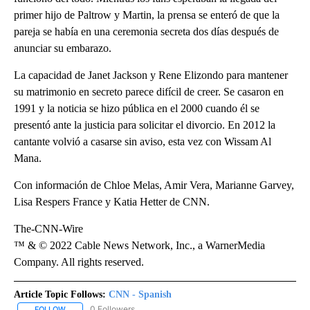
primer hijo de Paltrow y Martin, la prensa se enteró de que la
pareja se había en una ceremonia secreta dos días después de
anunciar su embarazo.
La capacidad de Janet Jackson y Rene Elizondo para mantener
su matrimonio en secreto parece difícil de creer. Se casaron en
1991 y la noticia se hizo pública en el 2000 cuando él se
presentó ante la justicia para solicitar el divorcio. En 2012 la
cantante volvió a casarse sin aviso, esta vez con Wissam Al
Mana.
Con información de Chloe Melas, Amir Vera, Marianne Garvey,
Lisa Respers France y Katia Hetter de CNN.
The-CNN-Wire
™ & © 2022 Cable News Network, Inc., a WarnerMedia
Company. All rights reserved.
Article Topic Follows:
CNN - Spanish
0 Followers
FOLLOW
FOLLOW "CNN - SPANISH" TO RECEIVE NOTIFICATIONS ABOUT NE