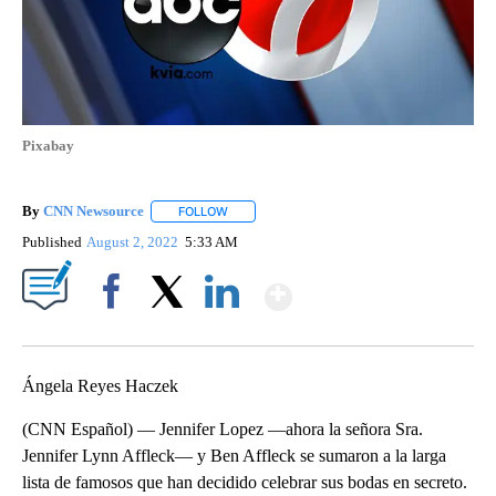
Pixabay
By
CNN Newsource
FOLLOW
FOLLOW "" TO RECEIVE NOTIFICATIONS ABOU
Published
August 2, 2022
5:33 AM
Show More
Facebook
X
LinkedIn
Ángela Reyes Haczek
(CNN Español) — Jennifer Lopez —ahora la señora Sra.
Jennifer Lynn Affleck— y Ben Affleck se sumaron a la larga
lista de famosos que han decidido celebrar sus bodas en secreto.