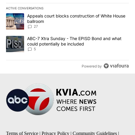
ACTIVE CONVERSATIONS
The following is a list of the most commented articles in the last 7
A trending article titled "Appeals court blocks construction of W
Appeals court blocks construction of White House
ballroom
27
A trending article titled "ABC-7 Xtra Sunday - The EPISD Bond a
ABC-7 Xtra Sunday - The EPISD Bond and what
could potentially be included
5
Powered by
Terms of Service
|
Privacy Policy
|
Community Guidelines
|