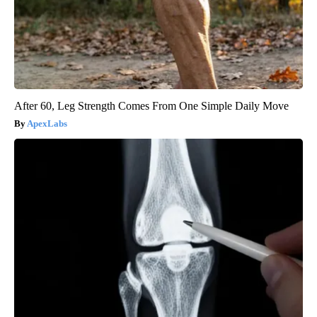
After 60, Leg Strength Comes From One Simple Daily Move
ApexLabs