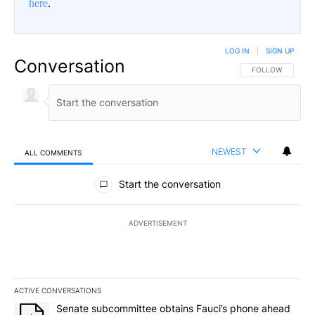
here
.
LOG IN
|
SIGN UP
Conversation
FOLLOW THIS CO
FOLLOW
NEWEST
ALL COMMENTS
All Comments
Start the conversation
ADVERTISEMENT
ACTIVE CONVERSATIONS
The following is a list of the most commented articles in the last 7
A trending article titled "Senate subcommittee obtains Fauci’s 
Senate subcommittee obtains Fauci’s phone ahead