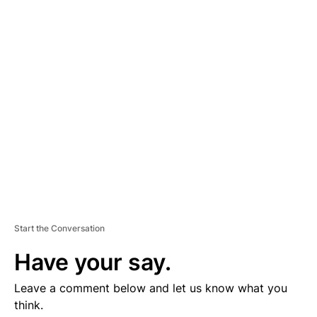
D
V
E
R
TI
S
E
M
E
N
T
Start the Conversation
Have your say.
Leave a comment below and let us know what you
think.