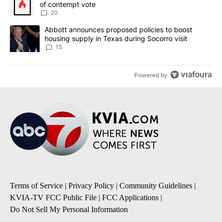
of contempt vote
20
A trending article titled "Abbott announces proposed policies to 
Abbott announces proposed policies to boost
housing supply in Texas during Socorro visit
15
Powered by
Terms of Service
|
Privacy Policy
|
Community Guidelines
|
KVIA-TV FCC Public File
|
FCC Applications
|
Do Not Sell My Personal Information