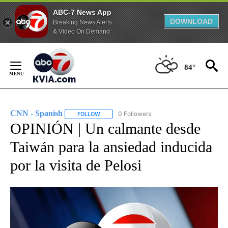
ABC-7 News App
DOWNLOAD
Breaking News Alerts
& Video On Demand
Skip
to
84°
Content
CNN - Spanish
0 Followers
FOLLOW
FOLLOW "CNN - SPANISH" TO RECEIVE NOTIFI
OPINIÓN | Un calmante desde
Taiwán para la ansiedad inducida
por la visita de Pelosi