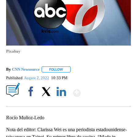
Pixabay
By
CNN Newsource
FOLLOW
FOLLOW "" TO RECEIVE NOTIFICATIONS ABOU
Published
August 2, 2022
10:33 PM
Show More
Facebook
X
LinkedIn
Rocío Muñoz-Ledo
Nota del editor: Clarissa Wei es una periodista estadounidense-
taiwanesa en Taipei. Su primer libro de cocina, “Made in