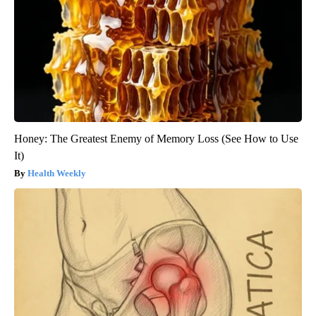
Honey: The Greatest Enemy of Memory Loss (See How to Use
It)
Health Weekly