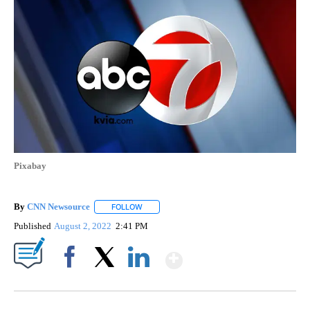
Pixabay
By
CNN Newsource
FOLLOW
FOLLOW "" TO RECEIVE NOTIFICATIONS ABOU
Published
August 2, 2022
2:41 PM
Show More
Facebook
X
LinkedIn