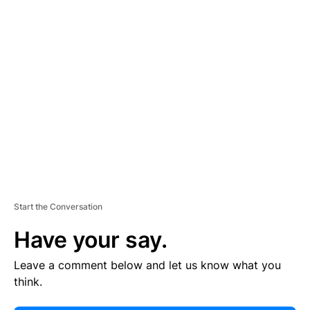
E
R
TI
S
E
M
E
N
T
Start the Conversation
Have your say.
Leave a comment below and let us know what you
think.