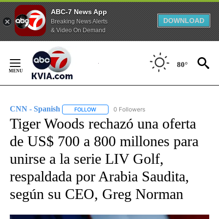
ABC-7 News App
DOWNLOAD
Breaking News Alerts
& Video On Demand
Skip
to
80°
Content
CNN - Spanish
0 Followers
FOLLOW
FOLLOW "CNN - SPANISH" TO RECEIVE NOTIFI
Tiger Woods rechazó una oferta
de US$ 700 a 800 millones para
unirse a la serie LIV Golf,
respaldada por Arabia Saudita,
según su CEO, Greg Norman