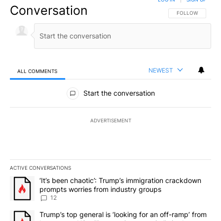
Conversation
FOLLOW THIS CO
FOLLOW
NEWEST
ALL COMMENTS
All Comments
Start the conversation
ADVERTISEMENT
ACTIVE CONVERSATIONS
The following is a list of the most commented articles in the last 7
A trending article titled "‘It’s been chaotic’: Trump’s immigrati
‘It’s been chaotic’: Trump’s immigration crackdown
prompts worries from industry groups
12
A trending article titled "Trump’s top general is ‘looking for an o
Trump’s top general is ‘looking for an off-ramp’ from