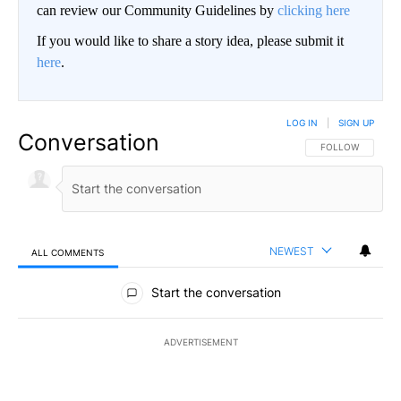
can review our Community Guidelines by
clicking here
If you would like to share a story idea, please submit it
here
.
LOG IN
|
SIGN UP
Conversation
FOLLOW THIS CO
FOLLOW
NEWEST
ALL COMMENTS
All Comments
Start the conversation
ADVERTISEMENT