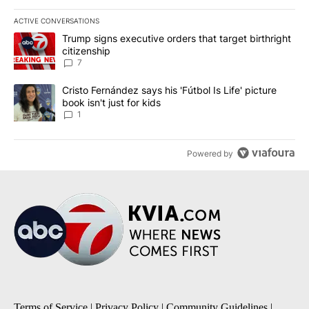
ACTIVE CONVERSATIONS
The following is a list of the most commented articles in the last 7
A trending article titled "Trump signs executive orders that targe
Trump signs executive orders that target birthright
citizenship
7
A trending article titled "Cristo Fernández says his 'Fútbol Is Life'
Cristo Fernández says his 'Fútbol Is Life' picture
book isn't just for kids
1
Powered by
Terms of Service
|
Privacy Policy
|
Community Guidelines
|