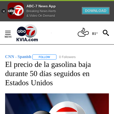
ABC-7 News App
DOWNLOAD
Breaking News Alerts
& Video On Demand
Skip
to
81°
Content
CNN - Spanish
0 Followers
FOLLOW
FOLLOW "CNN - SPANISH" TO RECEIVE NOTIFI
El precio de la gasolina baja
durante 50 días seguidos en
Estados Unidos