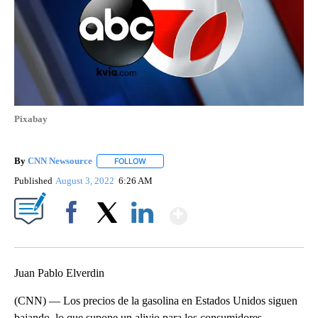
Pixabay
By
CNN Newsource
FOLLOW
FOLLOW "" TO RECEIVE NOTIFICATIONS ABOU
Published
August 3, 2022
6:26 AM
Show More
Facebook
X
LinkedIn
Juan Pablo Elverdin
(CNN) — Los precios de la gasolina en Estados Unidos siguen
bajando, lo que supone un alivio para los consumidores