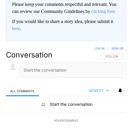
Please keep your comments respectful and relevant. You
can review our Community Guidelines by
clicking here
If you would like to share a story idea, please submit it
here
.
LOG IN
|
SIGN UP
Conversation
FOLLOW THIS CO
FOLLOW
NEWEST
ALL COMMENTS
All Comments
Start the conversation
ADVERTISEMENT