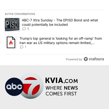
ACTIVE CONVERSATIONS
The following is a list of the most commented articles in the last 7
A trending article titled "ABC-7 Xtra Sunday - The EPISD Bond a
ABC-7 Xtra Sunday - The EPISD Bond and what
could potentially be included
5
A trending article titled "Trump’s top general is ‘looking for an o
Trump’s top general is ‘looking for an off-ramp’ from
Iran war as US military options remain limited,
sources say
1
Powered by