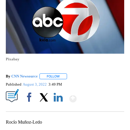
Pixabay
By
CNN Newsource
FOLLOW
FOLLOW "" TO RECEIVE NOTIFICATIONS ABOU
Published
August 3, 2022
3:49 PM
Show More
Facebook
X
LinkedIn
Rocío Muñoz-Ledo