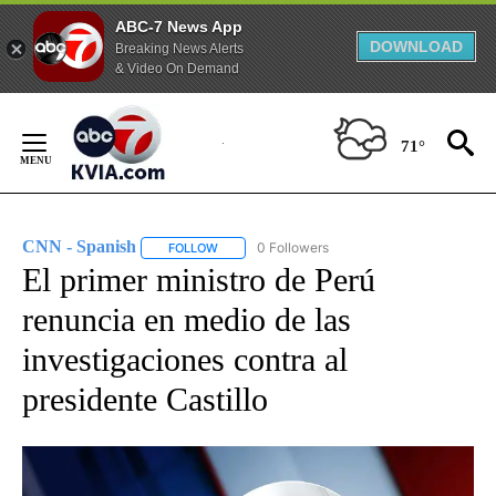
ABC-7 News App
DOWNLOAD
Breaking News Alerts
& Video On Demand
Skip
to
71°
Content
CNN - Spanish
0 Followers
FOLLOW
FOLLOW "CNN - SPANISH" TO RECEIVE NOTIFI
El primer ministro de Perú
renuncia en medio de las
investigaciones contra al
presidente Castillo