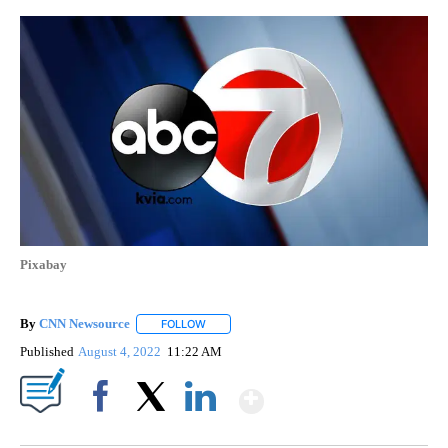
Pixabay
By
CNN Newsource
FOLLOW
FOLLOW "" TO RECEIVE NOTIFICATIONS ABOU
Published
August 4, 2022
11:22 AM
Show More
Facebook
X
LinkedIn