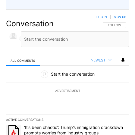
LOG IN
|
SIGN UP
Conversation
FOLLOW THIS CO
FOLLOW
NEWEST
ALL COMMENTS
All Comments
Start the conversation
ADVERTISEMENT
ACTIVE CONVERSATIONS
The following is a list of the most commented articles in the last 7
A trending article titled "‘It’s been chaotic’: Trump’s immigrati
‘It’s been chaotic’: Trump’s immigration crackdown
prompts worries from industry groups