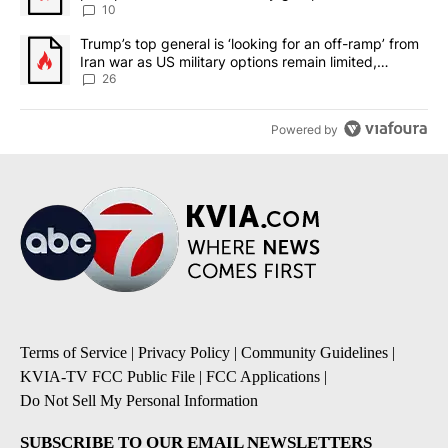
10
A trending article titled "Trump’s top general is ‘looking for an o
Trump’s top general is ‘looking for an off-ramp’ from
Iran war as US military options remain limited,
sources say
26
Powered by
Terms of Service
|
Privacy Policy
|
Community Guidelines
|
KVIA-TV FCC Public File
|
FCC Applications
|
Do Not Sell My Personal Information
SUBSCRIBE TO OUR EMAIL NEWSLETTERS