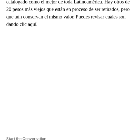
catalogado como el mejor de toda Latinoamérica. Hay otros de
20 pesos más viejos que están en proceso de ser retirados, pero
que aún conservan el mismo valor. Puedes revisar cuáles son
dando clic aquí.
A
D
V
E
R
TI
S
E
M
E
N
T
Start the Conversation