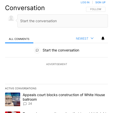
LOG IN
|
SIGN UP
Conversation
FOLLOW THIS CO
FOLLOW
NEWEST
ALL COMMENTS
All Comments
Start the conversation
ADVERTISEMENT
ACTIVE CONVERSATIONS
The following is a list of the most commented articles in the last 7
A trending article titled "Appeals court blocks construction of W
Appeals court blocks construction of White House
ballroom
24