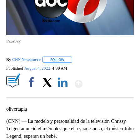
Pixabay
By
CNN Newsource
FOLLOW
FOLLOW "" TO RECEIVE NOTIFICATIONS ABOU
Published
August 4, 2022
4:30 AM
Show More
Facebook
X
LinkedIn
olivertapia
(CNN) — La modelo y personalidad de la televisión Chrissy
Teigen anunció el miércoles que ella y su esposo, el músico John
Legend, esperan un bebé.