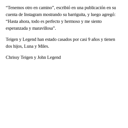
“Tenemos otro en camino”, escribió en una publicación en su
cuenta de Instagram mostrando su barriguita, y luego agregó:
“Hasta ahora, todo es perfecto y hermoso y me siento
esperanzada y maravillosa”.
Teigen y Legend han estado casados por casi 9 años y tienen
dos hijos, Luna y Miles.
Chrissy Teigen y John Legend
A
D
V
E
R
TI
S
E
M
E
N
T