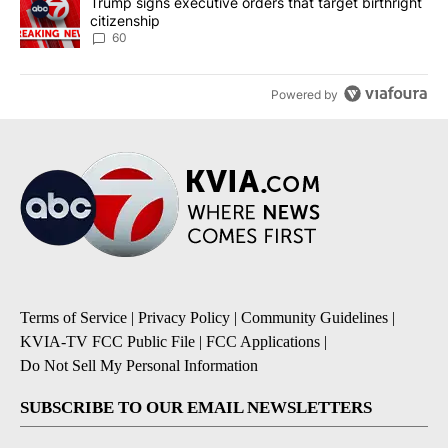
A trending article titled "Trump signs executive orders that targe
Trump signs executive orders that target birthright
citizenship
60
Powered by
Terms of Service
|
Privacy Policy
|
Community Guidelines
|
KVIA-TV FCC Public File
|
FCC Applications
|
Do Not Sell My Personal Information
SUBSCRIBE TO OUR EMAIL NEWSLETTERS