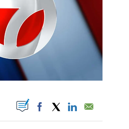
ABOUT NEW PAGES ON "".
Facebook
X
LinkedIn
Email