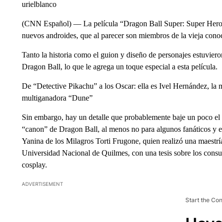
urielblanco
(CNN Español) — La película “Dragon Ball Super: Super Hero” 
nuevos androides, que al parecer son miembros de la vieja conoc
Tanto la historia como el guion y diseño de personajes estuvier
Dragon Ball, lo que le agrega un toque especial a esta película.
De “Detective Pikachu” a los Oscar: ella es Ivel Hernández, la m
multiganadora “Dune”
Sin embargo, hay un detalle que probablemente baje un poco el en
“canon” de Dragon Ball, al menos no para algunos fanáticos y 
Yanina de los Milagros Torti Frugone, quien realizó una maestría 
Universidad Nacional de Quilmes, con una tesis sobre los consum
cosplay.
ADVERTISEMENT
Start the Co