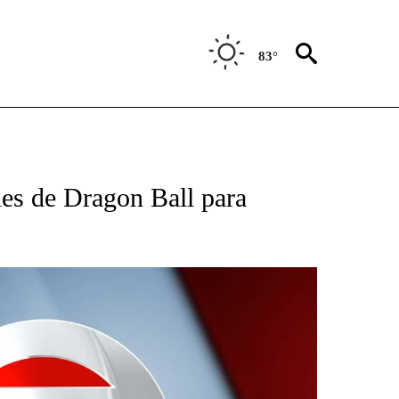
83°
TIFICATIONS ABOUT NEW PAGES ON "CNN - SPANISH".
ies de Dragon Ball para