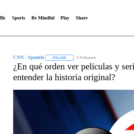
fic
Sports
Be Mindful
Play
Share
CNN - Spanish
0 Followers
FOLLOW
FOLLOW "CNN - SPANISH" TO RECEIVE NO
¿En qué orden ver películas y ser
entender la historia original?