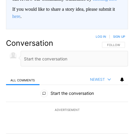
If you would like to share a story idea, please submit it
here
.
LOG IN
|
SIGN UP
Conversation
FOLLOW THIS CO
FOLLOW
NEWEST
ALL COMMENTS
All Comments
Start the conversation
ADVERTISEMENT