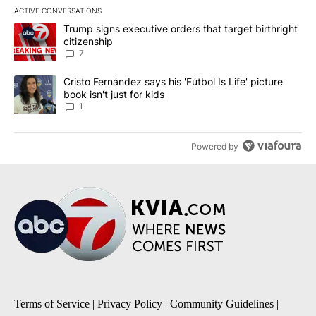
ACTIVE CONVERSATIONS
The following is a list of the most commented articles in the last 7
A trending article titled "Trump signs executive orders that targe
Trump signs executive orders that target birthright
citizenship
7
A trending article titled "Cristo Fernández says his 'Fútbol Is Life'
Cristo Fernández says his 'Fútbol Is Life' picture
book isn't just for kids
1
Powered by
Terms of Service
|
Privacy Policy
|
Community Guidelines
|