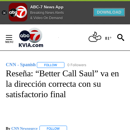
ABC-7 News App
DOWNLOAD
Breaking News Alerts
& Video On Demand
Skip
to
81°
Content
CNN - Spanish
0 Followers
FOLLOW
FOLLOW "CNN - SPANISH" TO RECEIVE NOTIFI
Reseña: “Better Call Saul” va en
la dirección correcta con su
satisfactorio final
By
CNN Newsource
FOLLOW
FOLLOW "" TO RECEIVE NOTIFICATIONS ABOU