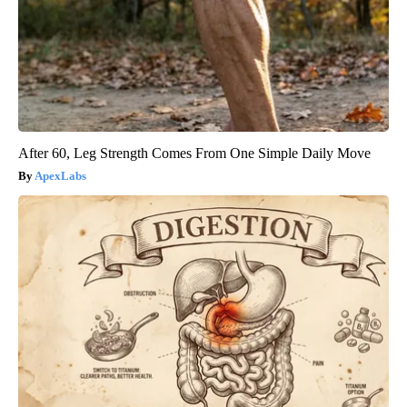
After 60, Leg Strength Comes From One Simple Daily Move
ApexLabs