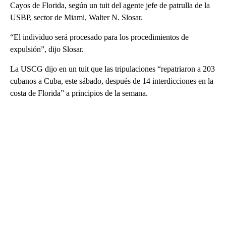
Cayos de Florida, según un tuit del agente jefe de patrulla de la
USBP, sector de Miami, Walter N. Slosar.
“El individuo será procesado para los procedimientos de
expulsión”, dijo Slosar.
La USCG dijo en un tuit que las tripulaciones “repatriaron a 203
cubanos a Cuba, este sábado, después de 14 interdicciones en la
costa de Florida” a principios de la semana.
A
D
V
E
R
TI
S
E
M
E
N
T