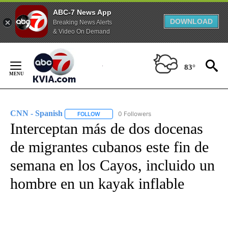
ABC-7 News App
DOWNLOAD
Breaking News Alerts
& Video On Demand
Skip
to
83°
Content
CNN - Spanish
0 Followers
FOLLOW
FOLLOW "CNN - SPANISH" TO RECEIVE NOTIFI
Interceptan más de dos docenas
de migrantes cubanos este fin de
semana en los Cayos, incluido un
hombre en un kayak inflable