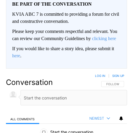
BE PART OF THE CONVERSATION
KVIA ABC 7 is committed to providing a forum for civil
and constructive conversation.
Please keep your comments respectful and relevant. You
can review our Community Guidelines by
clicking here
If you would like to share a story idea, please submit it
here
.
LOG IN
|
SIGN UP
Conversation
FOLLOW THIS CO
FOLLOW
NEWEST
ALL COMMENTS
All Comments
Start the conversation