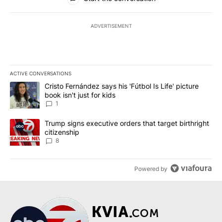
ADVERTISEMENT
ACTIVE CONVERSATIONS
The following is a list of the most commented articles in the last 7
A trending article titled "Cristo Fernández says his 'Fútbol Is Life'
Cristo Fernández says his 'Fútbol Is Life' picture
book isn't just for kids
1
A trending article titled "Trump signs executive orders that targe
Trump signs executive orders that target birthright
citizenship
8
Powered by