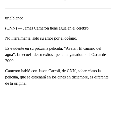
Facebook
X
LinkedIn
urielblanco
(CNN) — James Cameron tiene agua en el cerebro.
No literalmente, solo su amor por el océano.
Es evidente en su próxima película, “Avatar: El camino del
agua”, la secuela de su exitosa película ganadora del Oscar de
2009.
Cameron habló con Jason Carroll, de CNN, sobre cómo la
película, que se estrenará en los cines en diciembre, es diferente
de la original.
A
D
V
E
R
TI
S