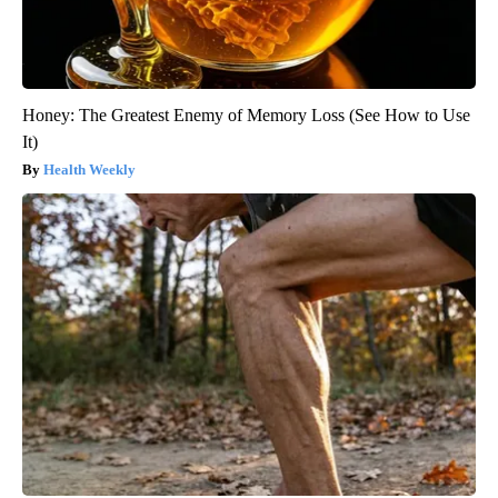
Honey: The Greatest Enemy of Memory Loss (See How to Use
It)
Health Weekly