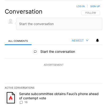
LOG IN
|
SIGN UP
Conversation
FOLLOW THIS CO
FOLLOW
NEWEST
ALL COMMENTS
All Comments
Start the conversation
ADVERTISEMENT
ACTIVE CONVERSATIONS
The following is a list of the most commented articles in the last 7
A trending article titled "Senate subcommittee obtains Fauci’s 
Senate subcommittee obtains Fauci’s phone ahead
of contempt vote
16