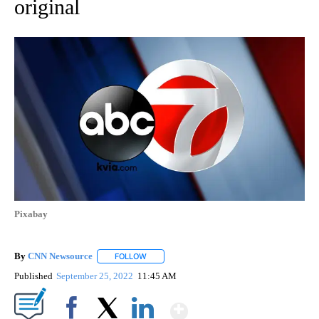
original
Pixabay
By
CNN Newsource
FOLLOW
FOLLOW "" TO RECEIVE NOTIFICATIONS ABOU
Published
September 25, 2022
11:45 AM
Show More