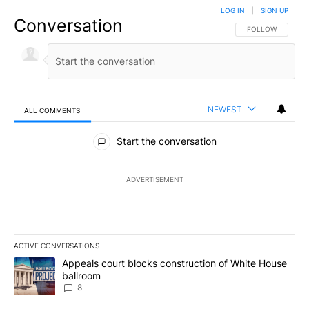
LOG IN
|
SIGN UP
Conversation
FOLLOW THIS CO
FOLLOW
NEWEST
ALL COMMENTS
All Comments
Start the conversation
ADVERTISEMENT
ACTIVE CONVERSATIONS
The following is a list of the most commented articles in the last 7
A trending article titled "Appeals court blocks construction of W
Appeals court blocks construction of White House
ballroom
8