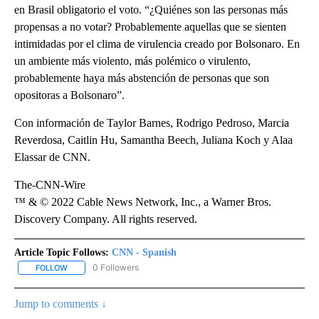
en Brasil obligatorio el voto. “¿Quiénes son las personas más
propensas a no votar? Probablemente aquellas que se sienten
intimidadas por el clima de virulencia creado por Bolsonaro. En
un ambiente más violento, más polémico o virulento,
probablemente haya más abstención de personas que son
opositoras a Bolsonaro”.
Con información de Taylor Barnes, Rodrigo Pedroso, Marcia
Reverdosa, Caitlin Hu, Samantha Beech, Juliana Koch y Alaa
Elassar de CNN.
The-CNN-Wire
™ & © 2022 Cable News Network, Inc., a Warner Bros.
Discovery Company. All rights reserved.
Article Topic Follows:
CNN - Spanish
0 Followers
FOLLOW
FOLLOW "CNN - SPANISH" TO RECEIVE NOTIFICATIONS ABOUT NE
Jump to comments ↓