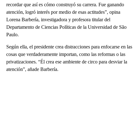
recordar que así es cómo construyó su carrera. Fue ganando
atención, logró interés por medio de esas actitudes”, opina
Lorena Barbería, investigadora y profesora titular del
Departamento de Ciencias Políticas de la Universidad de São
Paulo.
Según ella, el presidente crea distracciones para enfocarse en las
cosas que verdaderamente importan, como las reformas o las
privatizaciones. “Él crea ese ambiente de circo para desviar la
atención”, añade Barbería.
A
D
V
E
R
TI
S
E
M
E
N
T