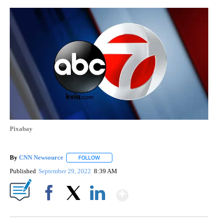
Pixabay
By
CNN Newsource
FOLLOW
FOLLOW "" TO RECEIVE NOTIFICATIONS ABOU
Published
September 29, 2022
8:39 AM
Show More
Facebook
X
LinkedIn