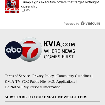
A trending article titled "Trump signs executive orders that targe
Trump signs executive orders that target birthright
citizenship
60
Powered by
Terms of Service
|
Privacy Policy
|
Community Guidelines
|
KVIA-TV FCC Public File
|
FCC Applications
|
Do Not Sell My Personal Information
SUBSCRIBE TO OUR EMAIL NEWSLETTERS