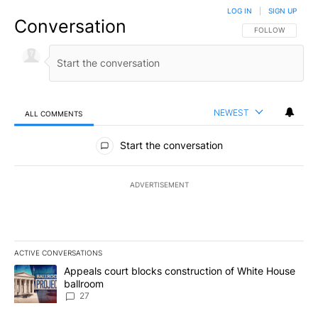
LOG IN
|
SIGN UP
Conversation
FOLLOW THIS CO
FOLLOW
NEWEST
ALL COMMENTS
All Comments
Start the conversation
ADVERTISEMENT
ACTIVE CONVERSATIONS
The following is a list of the most commented articles in the last 7
A trending article titled "Appeals court blocks construction of W
Appeals court blocks construction of White House
ballroom
27