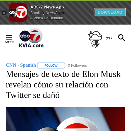
ABC-7 News App
DOWNLOAD
Breaking News Alerts
& Video On Demand
Skip
to
77°
Content
CNN - Spanish
0 Followers
FOLLOW
FOLLOW "CNN - SPANISH" TO RECEIVE NOTIFI
Mensajes de texto de Elon Musk
revelan cómo su relación con
Twitter se dañó