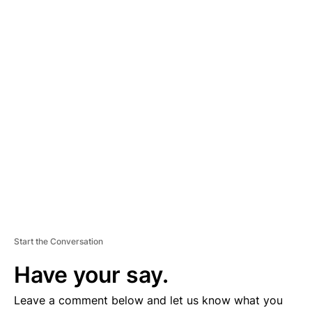
A
D
V
E
R
TI
S
E
M
E
N
T
Start the Conversation
Have your say.
Leave a comment below and let us know what you