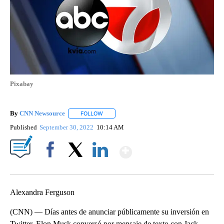
Pixabay
By
CNN Newsource
FOLLOW
FOLLOW "" TO RECEIVE NOTIFICATIONS ABOU
Published
September 30, 2022
10:14 AM
Show More
Facebook
X
LinkedIn
Alexandra Ferguson
(CNN) — Días antes de anunciar públicamente su inversión en
Twitter, Elon Musk conversó por mensaje de texto con Jack