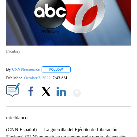
Pixabay
By
CNN Newsource
FOLLOW
FOLLOW "" TO RECEIVE NOTIFICATIONS ABOU
Published
October 3, 2022
7:43 AM
Show More
Facebook
X
LinkedIn
urielblanco
(CNN Español) — La guerrilla del Ejército de Liberación
Nacional (ELN) anunció en un comunicado que su delegación