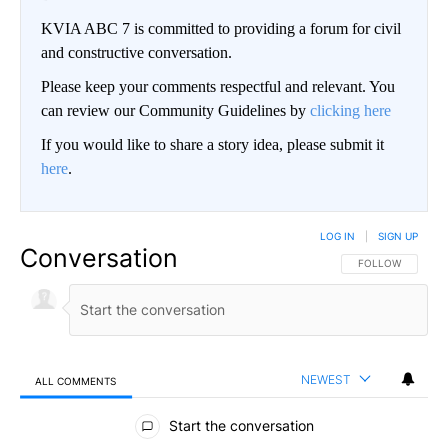
KVIA ABC 7 is committed to providing a forum for civil
and constructive conversation.
Please keep your comments respectful and relevant. You
can review our Community Guidelines by
clicking here
If you would like to share a story idea, please submit it
here
.
LOG IN
|
SIGN UP
Conversation
FOLLOW THIS CO
FOLLOW
NEWEST
ALL COMMENTS
All Comments
Start the conversation