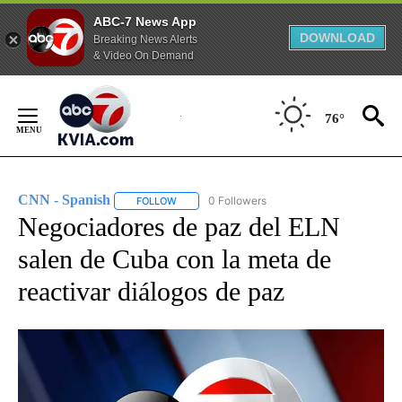
ABC-7 News App
DOWNLOAD
Breaking News Alerts
& Video On Demand
Skip
to
76°
Content
CNN - Spanish
0 Followers
FOLLOW
FOLLOW "CNN - SPANISH" TO RECEIVE NOTIFI
Negociadores de paz del ELN
salen de Cuba con la meta de
reactivar diálogos de paz