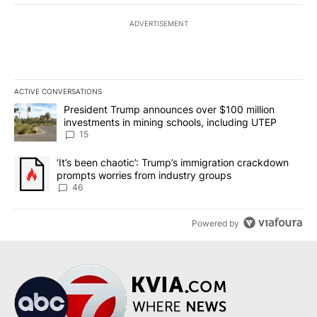
ADVERTISEMENT
ACTIVE CONVERSATIONS
The following is a list of the most commented articles in the last 7
A trending article titled "President Trump announces over $100 m
President Trump announces over $100 million
investments in mining schools, including UTEP
15
A trending article titled "‘It’s been chaotic’: Trump’s immigrati
‘It’s been chaotic’: Trump’s immigration crackdown
prompts worries from industry groups
46
Powered by