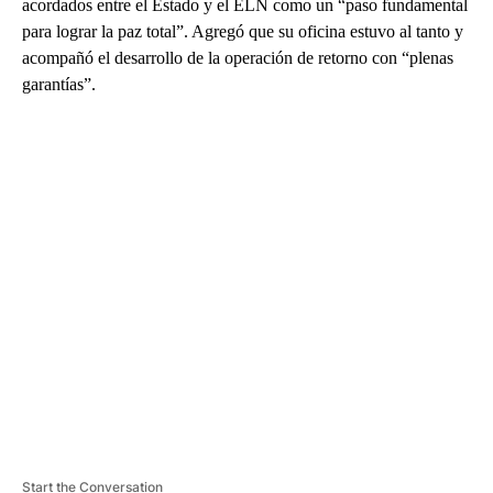
acordados entre el Estado y el ELN como un “paso fundamental
para lograr la paz total”. Agregó que su oficina estuvo al tanto y
acompañó el desarrollo de la operación de retorno con “plenas
garantías”.
A
D
V
E
R
TI
S
E
M
E
N
T
Start the Conversation