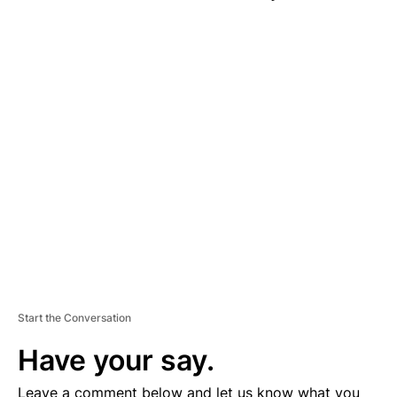
A
D
V
E
R
TI
S
E
M
E
N
T
Start the Conversation
Have your say.
Leave a comment below and let us know what you