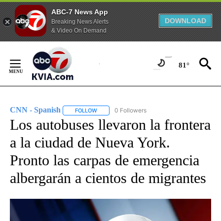
ABC-7 News App
DOWNLOAD
Breaking News Alerts
& Video On Demand
Skip
to
81°
Content
CNN - Spanish
0 Followers
FOLLOW
FOLLOW "CNN - SPANISH" TO RECEIVE NOTIFI
Los autobuses llevaron la frontera
a la ciudad de Nueva York.
Pronto las carpas de emergencia
albergarán a cientos de migrantes