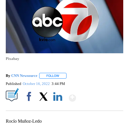
Pixabay
By
CNN Newsource
FOLLOW
FOLLOW "" TO RECEIVE NOTIFICATIONS ABOU
Published
October 16, 2022
3:44 PM
Show More
Facebook
X
LinkedIn
Rocío Muñoz-Ledo