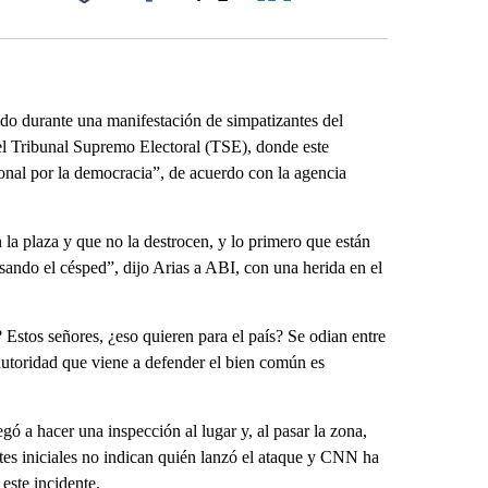
Facebook
X
LinkedIn
Email
do durante una manifestación de simpatizantes del
el Tribunal Supremo Electoral (TSE), donde este
cional por la democracia”, de acuerdo con la agencia
 la plaza y que no la destrocen, y lo primero que están
sando el césped”, dijo Arias a ABI, con una herida en el
 Estos señores, ¿eso quieren para el país? Se odian entre
 autoridad que viene a defender el bien común es
egó a hacer una inspección al lugar y, al pasar la zona,
rtes iniciales no indican quién lanzó el ataque y CNN ha
este incidente.