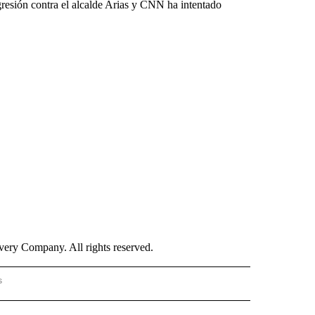
resión contra el alcalde Arias y CNN ha intentado
ry Company. All rights reserved.
s
PANISH" TO RECEIVE NOTIFICATIONS ABOUT NEW PAGES ON "CNN - SPANISH".