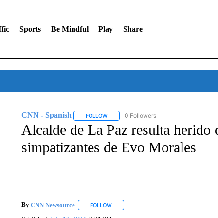
fic
Sports
Be Mindful
Play
Share
CNN - Spanish
0 Followers
FOLLOW
FOLLOW "CNN - SPANISH" TO RECEIVE NO
Alcalde de La Paz resulta herido 
simpatizantes de Evo Morales
By
CNN Newsource
FOLLOW
FOLLOW "" TO RECEIVE NOTIFICATIONS 