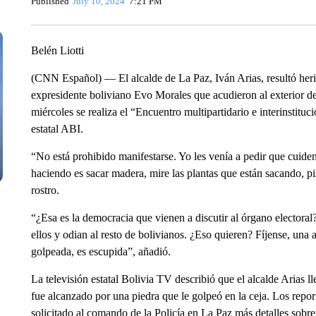
Published
July 10, 2024
7:21 PM
Belén Liotti
(CNN Español) — El alcalde de La Paz, Iván Arias, resultó heri
expresidente boliviano Evo Morales que acudieron al exterior d
miércoles se realiza el “Encuentro multipartidario e interinstitu
estatal ABI.
“No está prohibido manifestarse. Yo les venía a pedir que cuiden
haciendo es sacar madera, mire las plantas que están sacando, pi
rostro.
“¿Esa es la democracia que vienen a discutir al órgano electoral?
ellos y odian al resto de bolivianos. ¿Eso quieren? Fíjense, una
golpeada, es escupida”, añadió.
La televisión estatal Bolivia TV describió que el alcalde Arias ll
fue alcanzado por una piedra que le golpeó en la ceja. Los repo
solicitado al comando de la Policía en La Paz más detalles sobre 