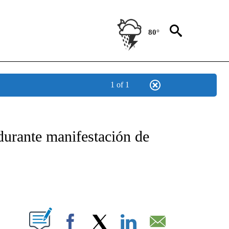
80°
1 of 1
TIFICATIONS ABOUT NEW PAGES ON "CNN - SPANISH".
durante manifestación de
ABOUT NEW PAGES ON "".