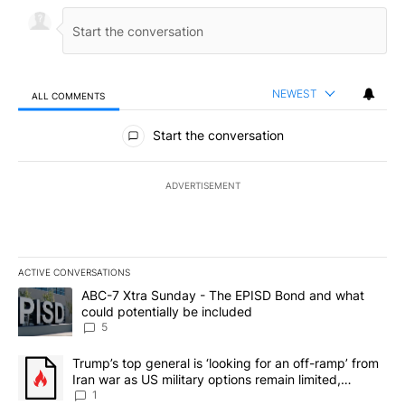
NEWEST
ALL COMMENTS
All Comments
Start the conversation
ADVERTISEMENT
ACTIVE CONVERSATIONS
The following is a list of the most commented articles in the last 7
A trending article titled "ABC-7 Xtra Sunday - The EPISD Bond a
ABC-7 Xtra Sunday - The EPISD Bond and what
could potentially be included
5
A trending article titled "Trump’s top general is ‘looking for an o
Trump’s top general is ‘looking for an off-ramp’ from
Iran war as US military options remain limited,
sources say
1