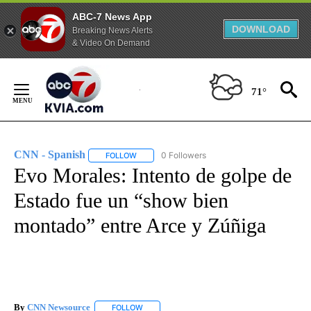
ABC-7 News App
DOWNLOAD
Breaking News Alerts
& Video On Demand
Skip
to
71°
Content
CNN - Spanish
0 Followers
FOLLOW
FOLLOW "CNN - SPANISH" TO RECEIVE NOTIFI
Evo Morales: Intento de golpe de
Estado fue un “show bien
montado” entre Arce y Zúñiga
By
CNN Newsource
FOLLOW
FOLLOW "" TO RECEIVE NOTIFICATIONS ABOU