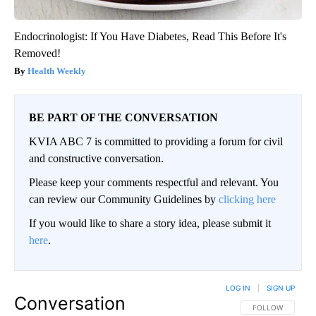
Endocrinologist: If You Have Diabetes, Read This Before It's
Removed!
Health Weekly
BE PART OF THE CONVERSATION
KVIA ABC 7 is committed to providing a forum for civil
and constructive conversation.
Please keep your comments respectful and relevant. You
can review our Community Guidelines by
clicking here
If you would like to share a story idea, please submit it
here
.
LOG IN
|
SIGN UP
Conversation
FOLLOW THIS CO
FOLLOW