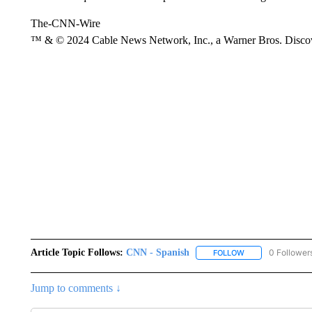
The-CNN-Wire
™ & © 2024 Cable News Network, Inc., a Warner Bros. Discove
Article Topic Follows:
CNN - Spanish
0 Follower
FOLLOW
FOLLOW "CNN - S
Jump to comments ↓