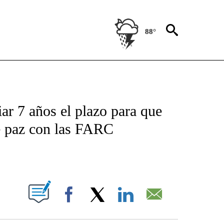
88°
TIFICATIONS ABOUT NEW PAGES ON "CNN - SPANISH".
ar 7 años el plazo para que
e paz con las FARC
ABOUT NEW PAGES ON "".
Facebook
X
LinkedIn
Email