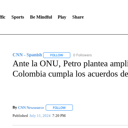
fic
Sports
Be Mindful
Play
Share
CNN - Spanish
0 Followers
FOLLOW
FOLLOW "CNN - SPANISH" TO RECEIVE NO
Ante la ONU, Petro plantea ampli
Colombia cumpla los acuerdos d
By
CNN Newsource
FOLLOW
FOLLOW "" TO RECEIVE NOTIFICATIONS 
Published
July 11, 2024
7:20 PM