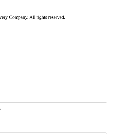
ry Company. All rights reserved.
s
PANISH" TO RECEIVE NOTIFICATIONS ABOUT NEW PAGES ON "CNN - SPANISH".