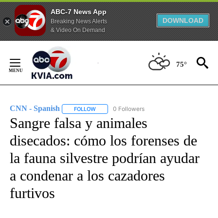
ABC-7 News App
DOWNLOAD
Breaking News Alerts
& Video On Demand
Skip
to
75°
Content
CNN - Spanish
0 Followers
FOLLOW
FOLLOW "CNN - SPANISH" TO RECEIVE NOTIFI
Sangre falsa y animales
disecados: cómo los forenses de
la fauna silvestre podrían ayudar
a condenar a los cazadores
furtivos