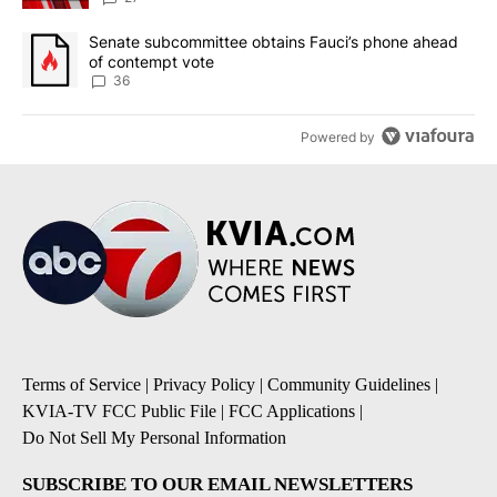
A trending article titled "Senate subcommittee obtains Fauci’s 
Senate subcommittee obtains Fauci’s phone ahead
of contempt vote
36
Powered by
Terms of Service
|
Privacy Policy
|
Community Guidelines
|
KVIA-TV FCC Public File
|
FCC Applications
|
Do Not Sell My Personal Information
SUBSCRIBE TO OUR EMAIL NEWSLETTERS