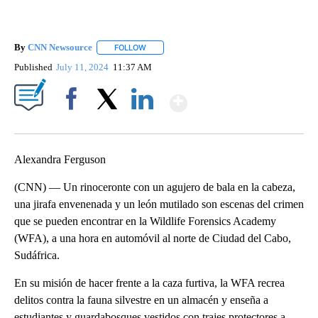
By
CNN Newsource
FOLLOW
FOLLOW "" TO RECEIVE NOTIFICATIONS ABOU
Published
July 11, 2024
11:37 AM
Show More
Facebook
X
LinkedIn
Alexandra Ferguson
(CNN) — Un rinoceronte con un agujero de bala en la cabeza,
una jirafa envenenada y un león mutilado son escenas del crimen
que se pueden encontrar en la Wildlife Forensics Academy
(WFA), a una hora en automóvil al norte de Ciudad del Cabo,
Sudáfrica.
En su misión de hacer frente a la caza furtiva, la WFA recrea
delitos contra la fauna silvestre en un almacén y enseña a
estudiantes y guardabosques vestidos con trajes protectores a