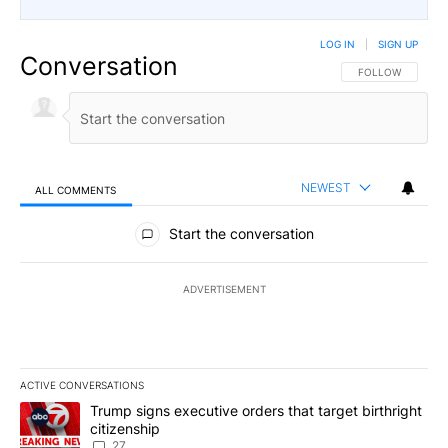
LOG IN
|
SIGN UP
Conversation
FOLLOW THIS CO
FOLLOW
NEWEST
ALL COMMENTS
All Comments
Start the conversation
ADVERTISEMENT
ACTIVE CONVERSATIONS
The following is a list of the most commented articles in the last 7
A trending article titled "Trump signs executive orders that targe
Trump signs executive orders that target birthright
citizenship
27