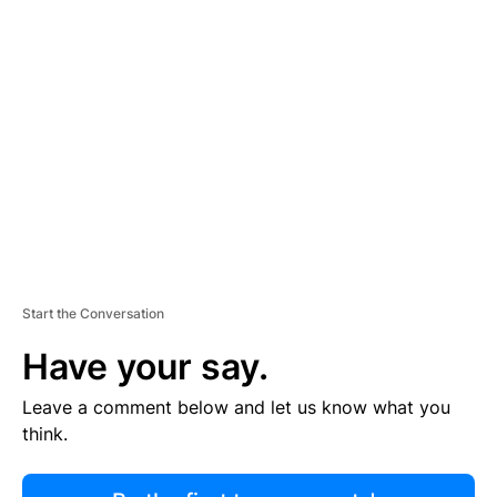
R
TI
S
E
M
E
N
T
Start the Conversation
Have your say.
Leave a comment below and let us know what you
think.