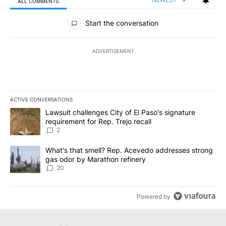
ALL COMMENTS
All Comments
Start the conversation
ADVERTISEMENT
ACTIVE CONVERSATIONS
The following is a list of the most commented articles in the last 7
A trending article titled "Lawsuit challenges City of El Paso's sig
Lawsuit challenges City of El Paso's signature
requirement for Rep. Trejo recall
2
A trending article titled "What's that smell? Rep. Acevedo addre
What's that smell? Rep. Acevedo addresses strong
gas odor by Marathon refinery
20
Powered by