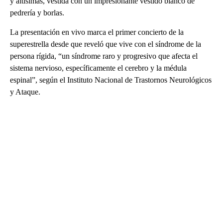
y altísimas, vestida con un impresionante vestido blanco de
pedrería y borlas.
La presentación en vivo marca el primer concierto de la
superestrella desde que reveló que vive con el síndrome de la
persona rígida, “un síndrome raro y progresivo que afecta el
sistema nervioso, específicamente el cerebro y la médula
espinal”, según el Instituto Nacional de Trastornos Neurológicos
y Ataque.
A
D
V
E
R
TI
S
E
M
E
N
T