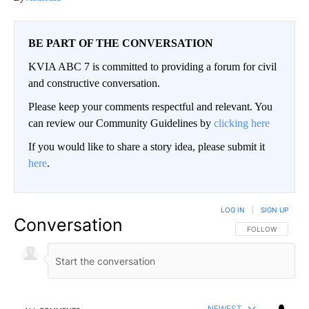
BE PART OF THE CONVERSATION
KVIA ABC 7 is committed to providing a forum for civil
and constructive conversation.
Please keep your comments respectful and relevant. You
can review our Community Guidelines by
clicking here
If you would like to share a story idea, please submit it
here
.
LOG IN
|
SIGN UP
Conversation
FOLLOW THIS CO
FOLLOW
NEWEST