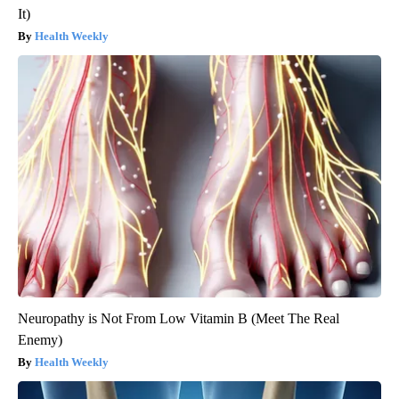
It)
Health Weekly
Neuropathy is Not From Low Vitamin B (Meet The Real
Enemy)
Health Weekly