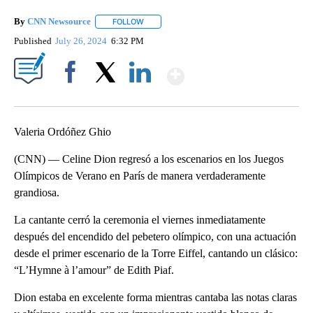
By
CNN Newsource
FOLLOW
FOLLOW "" TO RECEIVE NOTIFICATIONS ABOU
Published
July 26, 2024
6:32 PM
Show More
Facebook
X
LinkedIn
Valeria Ordóñez Ghio
(CNN) — Celine Dion regresó a los escenarios en los Juegos
Olímpicos de Verano en París de manera verdaderamente
grandiosa.
La cantante cerró la ceremonia el viernes inmediatamente
después del encendido del pebetero olímpico, con una actuación
desde el primer escenario de la Torre Eiffel, cantando un clásico:
“L’Hymne à l’amour” de Edith Piaf.
Dion estaba en excelente forma mientras cantaba las notas claras