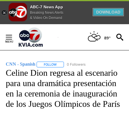
ABC-7 News App
DOWNLOAD
Breaking News Alerts
& Video On Demand
Skip
to
89°
Content
CNN - Spanish
0 Followers
FOLLOW
FOLLOW "CNN - SPANISH" TO RECEIVE NOTIFI
Celine Dion regresa al escenario
para una dramática presentación
en la ceremonia de inauguración
de los Juegos Olímpicos de París