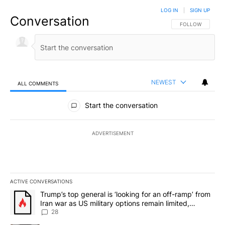
LOG IN
|
SIGN UP
Conversation
FOLLOW THIS CO
FOLLOW
NEWEST
ALL COMMENTS
All Comments
Start the conversation
ADVERTISEMENT
ACTIVE CONVERSATIONS
The following is a list of the most commented articles in the last 7
A trending article titled "Trump’s top general is ‘looking for an o
Trump’s top general is ‘looking for an off-ramp’ from
Iran war as US military options remain limited,
sources say
28