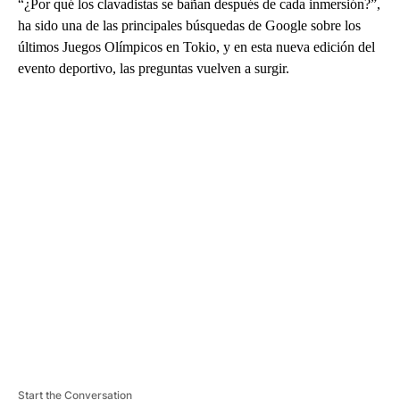
“¿Por qué los clavadistas se bañan después de cada inmersión?”,
ha sido una de las principales búsquedas de Google sobre los
últimos Juegos Olímpicos en Tokio, y en esta nueva edición del
evento deportivo, las preguntas vuelven a surgir.
A
D
V
E
R
TI
S
E
M
E
N
T
Start the Conversation