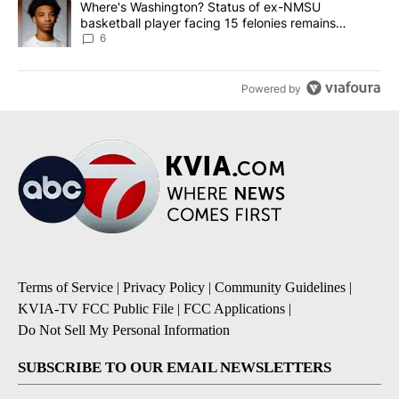
A trending article titled "Where's Washington? Status of ex-NMS
Where's Washington? Status of ex-NMSU
basketball player facing 15 felonies remains
unknown
6
Powered by
Terms of Service
|
Privacy Policy
|
Community Guidelines
|
KVIA-TV FCC Public File
|
FCC Applications
|
Do Not Sell My Personal Information
SUBSCRIBE TO OUR EMAIL NEWSLETTERS