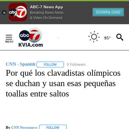
ABC-7 News App
DOWNLOAD
Breaking News Alerts
& Video On Demand
Skip
to
95°
Content
CNN - Spanish
0 Followers
FOLLOW
FOLLOW "CNN - SPANISH" TO RECEIVE NOTIFI
Por qué los clavadistas olímpicos
se duchan y usan esas pequeñas
toallas entre saltos
By
CNN Newsource
FOLLOW
FOLLOW "" TO RECEIVE NOTIFICATIONS ABOU