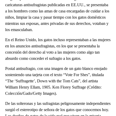
caricaturas antisufragistas publicadas en EE.UU., se presentaba
a los hombres como las amas de casa encargadas de cuidar a los
niños, limpiar la casa y pasar tiempo con los gatos domésticos
mientras sus esposas, antes privadas de sus derechos, votaban y
los emasculaban.
En el Reino Unido, los gatos incluso representaban a las mujeres
en los anuncios antisufragistas, en los que se presentaba la
concesión del derecho al voto a las mujeres como algo tan
absurdo como conceder el sufragio a los gatos.
Postal antisufragio, con una imagen de un gato blanco enojado
sosteniendo una tarjeta con el texto “Vote For Shes”, titulada
“The ‘Suffragette’, Down with the Tom Cats”, del artista
William Henry Ellam, 1905. Ken Florey Suffrage (Crédito:
Colección/Gado/Getty Images).
De las solteronas y las sufragistas peligrosamente independientes
surgió el estereotipo de señora de los gatos que conocemos hoy.
Los dueños de gatos de la vida real que viven en la miseria,