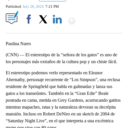
Published
July 28, 2024
7:21 PM
Show More
Facebook
X
LinkedIn
Paulina Nares
(CNN) — El estereotipo de la “señora de los gatos” es uno de
los personajes más extraños de la cultura pop y un chiste fácil.
El estereotipo podemos verlo representado en Eleanor
Abernathy, personaje recurrente de “Los Simpson”, una reclusa
residente de Springfield que habla en galimatías y lanza sus
gatos a los transeúntes. También en la “Gran Edie” Beale
postrada en cama, metida en Grey Gardens, acurrucando gatitos
mientras mapaches, ratas y la naturaleza devoran su decrépita
mansión. Incluso en Robert DeNiro en un sketch de 2004 de
“Saturday Night Live”, en el que interpreta a una excéntrica
mujer que vive con 80 gatos.