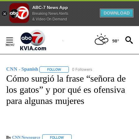
ABC-7 News App
DOWNLOAD
Breaking News Alerts
& Video On Demand
Skip
to
98°
Content
CNN - Spanish
0 Followers
FOLLOW
FOLLOW "CNN - SPANISH" TO RECEIVE NOTIFI
Cómo surgió la frase “señora de
los gatos” y por qué es ofensiva
para algunas mujeres
By
CNN Newsource
FOLLOW
FOLLOW "" TO RECEIVE NOTIFICATIONS ABOU