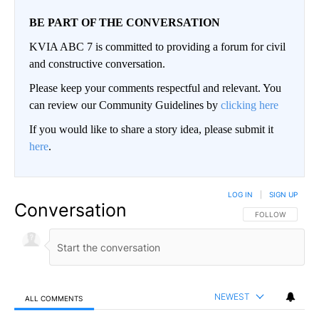
BE PART OF THE CONVERSATION
KVIA ABC 7 is committed to providing a forum for civil
and constructive conversation.
Please keep your comments respectful and relevant. You
can review our Community Guidelines by
clicking here
If you would like to share a story idea, please submit it
here
.
LOG IN
|
SIGN UP
Conversation
FOLLOW THIS CO
FOLLOW
NEWEST
ALL COMMENTS