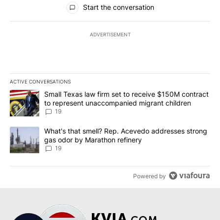
All Comments
Start the conversation
ADVERTISEMENT
ACTIVE CONVERSATIONS
The following is a list of the most commented articles in the last 7
A trending article titled "Small Texas law firm set to receive $
Small Texas law firm set to receive $150M contract
to represent unaccompanied migrant children
19
A trending article titled "What's that smell? Rep. Acevedo addre
What's that smell? Rep. Acevedo addresses strong
gas odor by Marathon refinery
19
Powered by