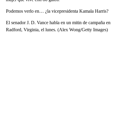
Podemos verlo en… ¿la vicepresidenta Kamala Harris?
El senador J. D. Vance habla en un mitin de campaña en
Radford, Virginia, el lunes. (Alex Wong/Getty Images)
A
D
V
E
R
TI
S
E
M
E
N
T