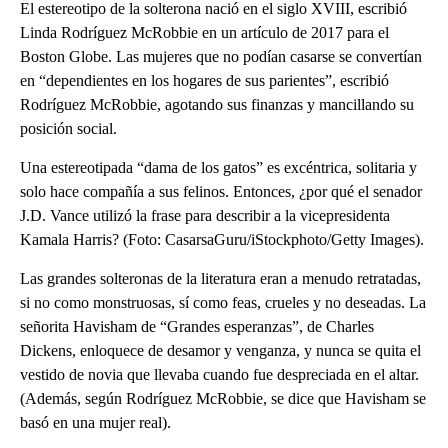
El estereotipo de la solterona nació en el siglo XVIII, escribió
Linda Rodríguez McRobbie en un artículo de 2017 para el
Boston Globe. Las mujeres que no podían casarse se convertían
en “dependientes en los hogares de sus parientes”, escribió
Rodríguez McRobbie, agotando sus finanzas y mancillando su
posición social.
Una estereotipada “dama de los gatos” es excéntrica, solitaria y
solo hace compañía a sus felinos. Entonces, ¿por qué el senador
J.D. Vance utilizó la frase para describir a la vicepresidenta
Kamala Harris? (Foto: CasarsaGuru/iStockphoto/Getty Images).
Las grandes solteronas de la literatura eran a menudo retratadas,
si no como monstruosas, sí como feas, crueles y no deseadas. La
señorita Havisham de “Grandes esperanzas”, de Charles
Dickens, enloquece de desamor y venganza, y nunca se quita el
vestido de novia que llevaba cuando fue despreciada en el altar.
(Además, según Rodríguez McRobbie, se dice que Havisham se
basó en una mujer real).