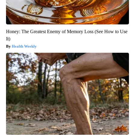
Honey: The Greatest Enemy of Memory Loss (See How to Use
It)
Health Weekly