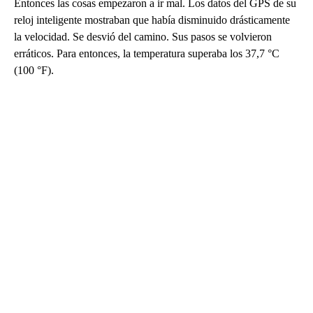
Entonces las cosas empezaron a ir mal. Los datos del GPS de su
reloj inteligente mostraban que había disminuido drásticamente
la velocidad. Se desvió del camino. Sus pasos se volvieron
erráticos. Para entonces, la temperatura superaba los 37,7 °C
(100 °F).
A
D
V
E
R
TI
S
E
M
E
N
T