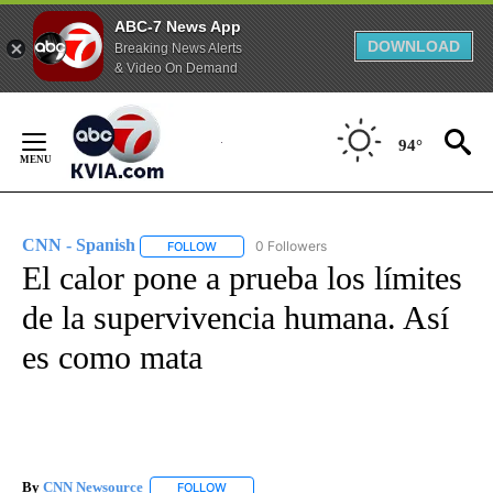
ABC-7 News App
DOWNLOAD
Breaking News Alerts
& Video On Demand
Skip
to
94°
Content
CNN - Spanish
0 Followers
FOLLOW
FOLLOW "CNN - SPANISH" TO RECEIVE NOTIFI
El calor pone a prueba los límites
de la supervivencia humana. Así
es como mata
By
CNN Newsource
FOLLOW
FOLLOW "" TO RECEIVE NOTIFICATIONS ABOU